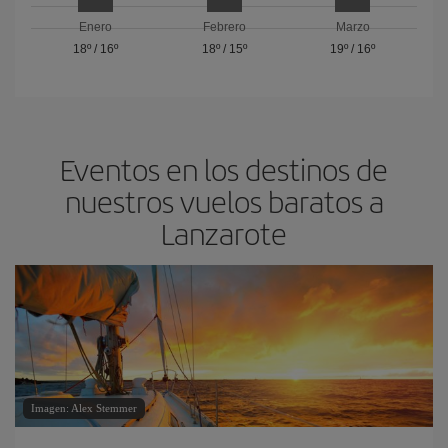
Enero
Febrero
Marzo
18º
/
16º
18º
/
15º
19º
/
16º
Eventos en los destinos de
nuestros vuelos baratos a
Lanzarote
Imagen: Alex Stemmer