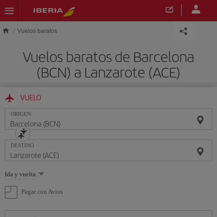
Saltar al contenido principal
Vuelos baratos
Vuelos baratos de Barcelona
(BCN) a Lanzarote (ACE)
VUELO
ORIGEN
DESTINO
Seleccione
Ida y vuelta
una
opción
Pagar con Avios