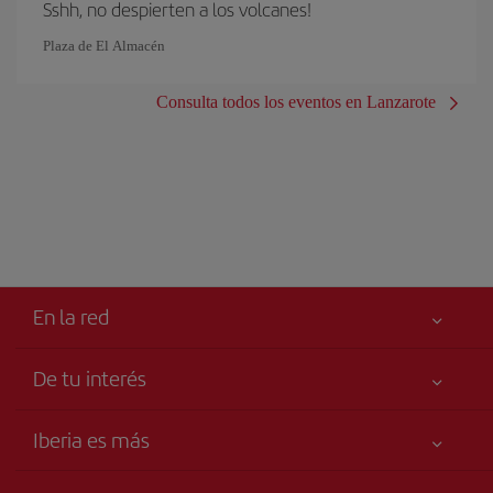
Sshh, no despierten a los volcanes!
Plaza de El Almacén
Consulta todos los eventos en Lanzarote
En la red
De tu interés
Tu seguridad es lo primero
Iberia es más
Accesibilidad
Noticias y Novedades
Compromiso de servicio