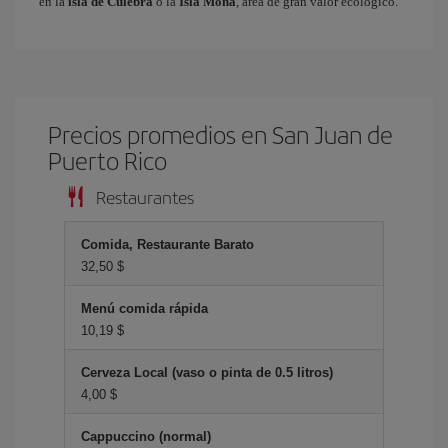
en la
isla de Culebra
o la
Isla Mona
, área de gran valor ecológico.
Precios promedios en San Juan de
Puerto Rico
Restaurantes
Comida, Restaurante Barato
32,50 $
Menú comida rápida
10,19 $
Cerveza Local (vaso o pinta de 0.5 litros)
4,00 $
Cappuccino (normal)