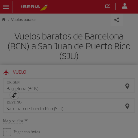
Saltar al contenido principal
Vuelos baratos
Vuelos baratos de Barcelona
(BCN) a San Juan de Puerto Rico
(SJU)
VUELO
ORIGEN
DESTINO
Seleccione
Ida y vuelta
una
opción
Pagar con Avios