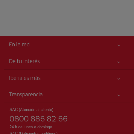
En la red
De tu interés
Tu seguridad es lo primero
Iberia es más
Accesibilidad
Noticias y Novedades
Compromiso de servicio
Transparencia
Grupo Iberia
Publicidad
Información Legal
Accionistas e Inversores
Mapa del sitio
SAC (Atención al cliente)
Condiciones Transporte
0800 886 82 66
Nuestras Alianzas
Sostenibilidad
Derechos del pasajero
British Airways
24 h de lunes a domingo
Condiciones Generales del Iberia Club
SAC (Deficientes auditivos)