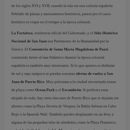
de los siglos XVI y XVII, cuando la isla era una colonia española.
Poblado de plazas y monumentos históricos, pasear por el casco
histórico es viajar en el tiempo a la época colonial.
La Fortaleza
, residencia oficial del Gobernado, y el
Sitio Histórico
Nacional de San Juan
son Patrimonio de la Humanidad por la
Unesco. El
Cementerio de Santa María Magdalena de Pazzi
construido frente al mar Atlántico durante la época colonial
española es también muy interesante. Si lo que quieres es disfrutar
de sol y mar, tampoco te pierdas nuestras
ofertas de vuelos a San
Juan de Puerto Rico
. Muy próximas a la ciudad encontrarás zonas
de playa como
Ocean Park
o el
Escambrón
. Si prefieres estar
alejado de todo, hay otros rincones de Puerto Rico que te dejarán sin
aliento como la Playa Secreta de Vieques, la Bahía Salinas en Cabo
Rojo o la Spanish Wall. También puedes desplazarte en un ferry a
alguna de las pequeñas islas de alrededor, como la Playa Flamenco,