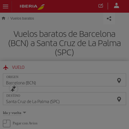
Saltar al contenido principal
Vuelos baratos
Vuelos baratos de Barcelona
(BCN) a Santa Cruz de La Palma
(SPC)
VUELO
ORIGEN
DESTINO
Seleccione
Ida y vuelta
una
opción
Pagar con Avios