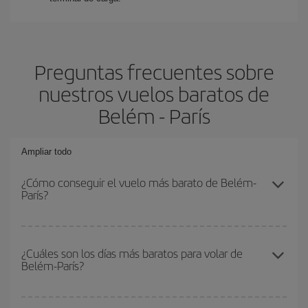
Preguntas frecuentes sobre
nuestros vuelos baratos de
Belém - París
Ampliar todo
¿Cómo conseguir el vuelo más barato de Belém-
París?
Podrás ahorrar en tu billete de avión de Belém-París-dest y
conseguir el vuelo más barato si evitas temporadas altas,
¿Cuáles son los días más baratos para volar de
Belém-París?
compras con antelación y puedes ser flexible con las fechas y
horarios de ida y vuelta.
Para saber qué días te saldrá más económico volar, solo tienes