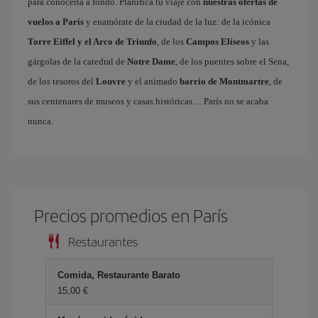
para conocerla a fondo. Planifica tu viaje con
nuestras ofertas de
vuelos a París
y enamórate de la ciudad de la luz: de la icónica
Torre Eiffel y el Arco de Triunfo
, de los
Campos Elíseos
y las
gárgolas de la catedral de
Notre Dame
, de los puentes sobre el Sena,
de los tesoros del
Louvre
y el animado
barrio de Montmartre
, de
sus centenares de museos y casas históricas… París no se acaba
nunca.
Precios promedios en París
Restaurantes
Comida, Restaurante Barato
15,00