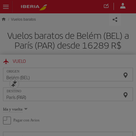
Saltar al contenido principal
Vuelos baratos
Vuelos baratos de Belém (BEL) a
París (PAR) desde 16289 R$
VUELO
ORIGEN
DESTINO
Seleccione
Ida y vuelta
una
opción
Pagar con Avios