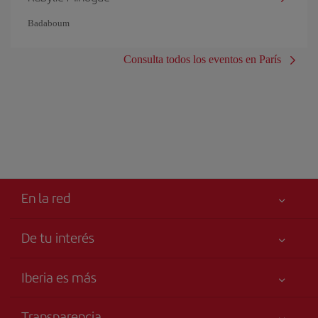
Badaboum
Consulta todos los eventos en París
En la red
De tu interés
Tu seguridad es lo primero
Iberia es más
Accesibilidad
Noticias y Novedades
Compromiso de servicio
Transparencia