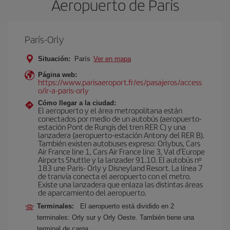
Aeropuerto de París
París-Orly
Situación:
París
Ver en mapa
Página web:
https://www.parisaeroport.fr/es/pasajeros/access
o/ir-a-paris-orly
Cómo llegar a la ciudad:
El aeropuerto y el área metropolitana están
conectados por medio de un autobús (aeropuerto-
estación Pont de Rungis del tren RER C) y una
lanzadera (aeropuerto-estación Antony del RER B).
También existen autobuses expreso: Orlybus, Cars
Air France line 1, Cars Air France line 3, Val d'Europe
Airports Shuttle y la lanzader 91.10. El autobús nº
183 une Paris- Orly y Disneyland Resort. La línea 7
de tranvía conecta el aeropuerto con el metro.
Existe una lanzadera que enlaza las distintas áreas
de aparcamiento del aeropuerto.
Terminales:
El aeropuerto está dividido en 2
terminales: Orly sur y Orly Oeste. También tiene una
terminal de carga.