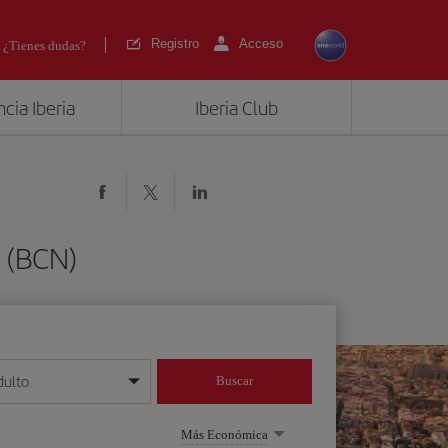
Registro
Acceso
¿Tienes dudas?
cia Iberia
Iberia Club
a (BCN)
dulto
Buscar
o día/mes/año
Más Económica