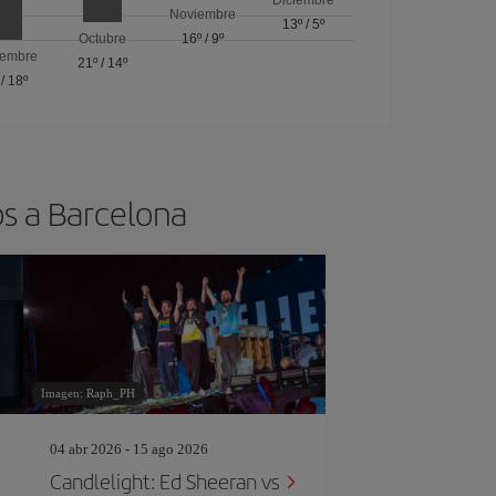
Noviembre
13º
/
5º
Octubre
16º
/
9º
iembre
21º
/
14º
/
18º
os a Barcelona
Imagen: Raph_PH
04 abr 2026 - 15 ago 2026
Candlelight: Ed Sheeran vs