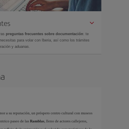
ntes
tras
preguntas frecuentes sobre documentación
: te
cesitas para volar con Iberia, así como los trámites
gración y aduanas.
na
onor a su reputación, un próspero centro cultural con museos
éntrico paseo de las
Ramblas
, lleno de actores callejeros,