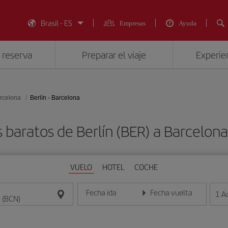
Brasil - ES
Empresas
Ayuda
 reserva
Preparar el viaje
Experien
rcelona
Berlín - Barcelona
 baratos de Berlín (BER) a Barcelon
VUELO
HOTEL
COCHE
Fecha ida
Fecha vuelta
1
A
Introduce la fecha en formato día/mes/año
Introduce la fecha en format