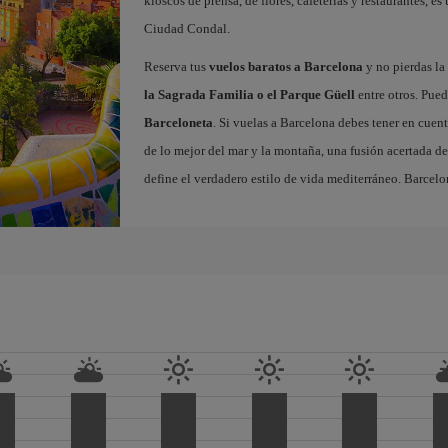
kioscos de prensa, de flores, cafeterías y restaurantes, es
Ciudad Condal.
Reserva tus
vuelos baratos a Barcelona
y no pierdas la 
la Sagrada Familia o el Parque Güell
entre otros. Pued
Barceloneta
. Si vuelas a Barcelona debes tener en cuen
de lo mejor del mar y la montaña, una fusión acertada de
define el verdadero estilo de vida mediterráneo. Barcelo