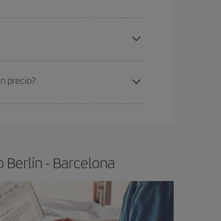
gunos
horarios
puede que te hagan ahorrar aún
elo y de que las tarifas más baratas (turista)
rlín-Barcelona-dest
.
ra el vuelo más barato.
n precio?
ser flexible.
Lo normal es que
cuanto antes
 poco abiertos, podrás
elegir el precio más
 Berlín - Barcelona