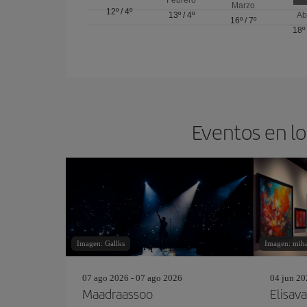
Marzo
12º
/
4º
13º
/
4º
Ab
16º
/
7º
18º
Eventos en lo
Imagen: Gallks
Imagen: miha
07 ago 2026 - 07 ago 2026
04 jun 20
Maadraassoo
Elisava