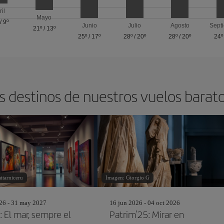
ril
Mayo
/
9º
Junio
Julio
Agosto
Sept
21º
/
13º
25º
/
17º
28º
/
20º
28º
/
20º
24º
s destinos de nuestros vuelos barat
itarniceru
Imagen: Giorgio G
26 - 31 may 2027
16 jun 2026 - 04 oct 2026
: El mar, sempre el
Patrim'25: Mirar en