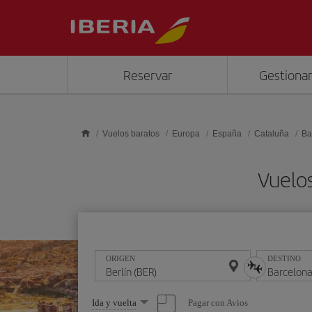
Saltar al contenido principal
Reservar
Gestionar
Vuelos baratos
Europa
España
Cataluña
Ba
Vuelos
ORIGEN
DESTINO
Seleccione
Pagar con Avios
Ida y vuelta