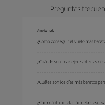
Preguntas frecuent
Ampliar todo
¿Cómo conseguir el vuelo más barato
Podrás ahorrar en tu billete de avión de Berlín-B
fechas y horarios de ida y vuelta.
¿Cuándo son las mejores ofertas de 
Puedes conseguir los vuelos más baratos viajan
periodos de vacaciones escolares son temporada
¿Cuáles son los días más baratos par
precios encontrarás.
Para saber qué días te saldrá más económico vol
quieres ir y en qué fechas habías pensado viajar
¿Con cuánta antelación debo reserva