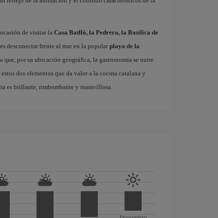
 un reflejo de la animación y el colorido característicos de la
ocasión de visitar la
Casa Batlló, la Pedrera, la Basílica de
es desconectar frente al mar en la popular
playa de la
ta que, por su ubicación geográfica, la gastronomía se nutre
 estos dos elementos que da valor a la cocina catalana y
na es brillante, rimbombante y maravillosa.
Diciembre