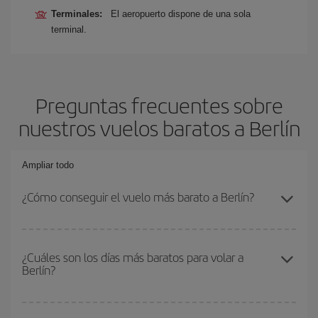
Terminales:
El aeropuerto dispone de una sola
terminal.
Preguntas frecuentes sobre
nuestros vuelos baratos a Berlín
Ampliar todo
¿Cómo conseguir el vuelo más barato a Berlín?
Podrás ahorrar en tu billete de avión y conseguir el vuelo más
barato si evitas temporadas altas, compras con antelación y
¿Cuáles son los días más baratos para volar a
Berlín?
puedes ser flexible con las fechas y horarios de ida y vuelta.
Además, si no tienes decidido un destino concreto para tu viaje,
mira nuestras ofertas y déjate inspirar: seguro que encuentras el
Para saber qué días te saldrá más económico volar, solo tienes
vuelo más barato.