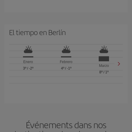
El tiempo en Berlín
Enero
Febrero
Marzo
3º
/
-2º
4º
/
-1º
8º
/
1º
Événements dans nos