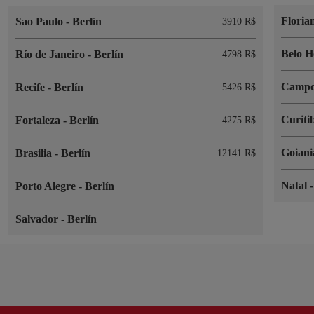
Floria
Sao Paulo
-
Berlín
3910 R$
Belo H
Río de Janeiro
-
Berlín
4798 R$
Campo
Recife
-
Berlín
5426 R$
Curiti
Fortaleza
-
Berlín
4275 R$
Goian
Brasilia
-
Berlín
12141 R$
Natal
Porto Alegre
-
Berlín
Salvador
-
Berlín