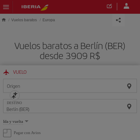
Saltar al contenido principal
Vuelos baratos
Europa
Vuelos baratos a Berlín (BER)
desde 3909 R$
VUELO
Origen
DESTINO
Seleccione
Ida y vuelta
una
opción
Pagar con Avios