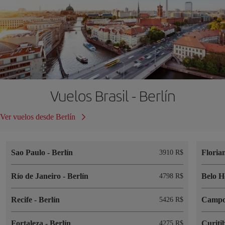
Vuelos Brasil - Berlín
Ver vuelos desde Berlín
Sao Paulo
-
Berlín
Floria
3910 R$
Río de Janeiro
-
Berlín
Belo H
4798 R$
Recife
-
Berlín
Campo
5426 R$
Fortaleza
-
Berlín
Curiti
4275 R$