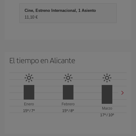
Cine, Estreno Internacional, 1 Asiento
11,10
El tiempo en Alicante
Enero
Febrero
Marzo
15º
/
7º
15º
/
8º
17º
/
10º