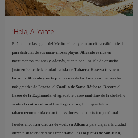
¡Hola, Alicante!
Bañada por las aguas del Mediterráneo y con un clima cálido ideal
para disfrutar de sus maravillosas playas,
Alicante
es rica en
monumentos, museos y, además, cuenta con una isla de ensueño
justo enfrente de la ciudad: la
isla de Tabarca
. Reserva tu
vuelo
barato a Alicante
y no te pierdas una de las fortalezas medievales
más grandes de España: el
Castillo de Santa Bárbara
. Recorre el
Paseo de la Explanada
, el agradable paseo marítimo de la ciudad, o
visita el
centro cultural Las Cigarreras
, la antigua fábrica de
tabaco reconvertida en un innovador espacio artístico y cultural.
Puedes encontrar
ofertas de vuelos a Alicante
para viajar a la ciudad
durante su festividad más importante: las
Hogueras de San Juan
,