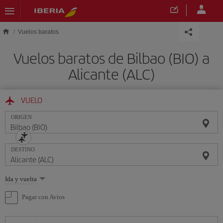
Saltar al contenido principal
Vuelos baratos
Vuelos baratos de Bilbao (BIO) a
Alicante (ALC)
VUELO
ORIGEN
DESTINO
Seleccione
Ida y vuelta
una
opción
Pagar con Avios