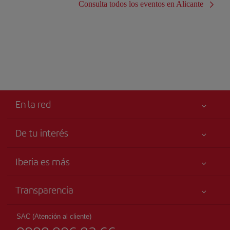
Consulta todos los eventos en Alicante
En la red
De tu interés
Tu seguridad es lo primero
Iberia es más
Accesibilidad
Noticias y Novedades
Compromiso de servicio
Transparencia
Grupo Iberia
Publicidad
Información Legal
Accionistas e Inversores
Mapa del sitio
SAC (Atención al cliente)
Condiciones Transporte
Nuestras Alianzas