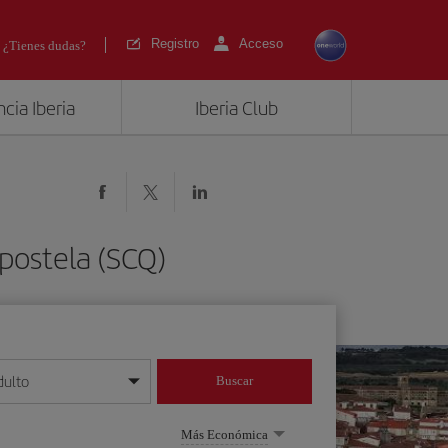
Registro
Acceso
¿Tienes dudas?
cia Iberia
Iberia Club
mpostela (SCQ)
dulto
Buscar
o día/mes/año
Más Económica