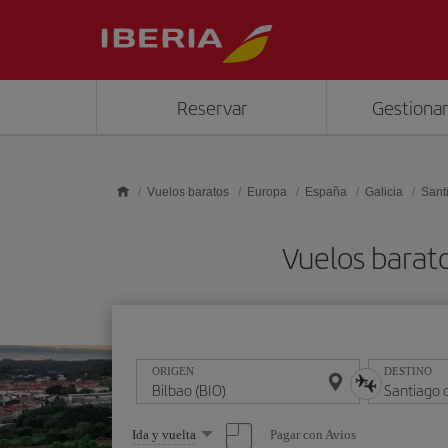
Saltar al contenido principal
Reservar
Gestionar
Vuelos baratos
Europa
España
Galicia
Sant
Vuelos barato
ORIGEN
DESTINO
Seleccione
Pagar con Avios
Ida y vuelta