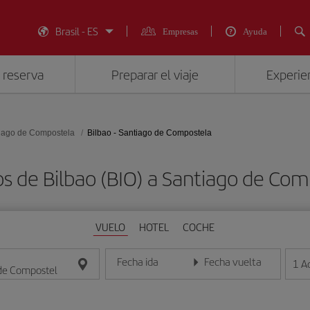
Brasil - ES
Empresas
Ayuda
 reserva
Preparar el viaje
Experien
iago de Compostela
Bilbao - Santiago de Compostela
s de Bilbao (BIO) a Santiago de Co
VUELO
HOTEL
COCHE
Fecha ida
Fecha vuelta
1
A
Introduce la fecha en formato día/mes/año
Introduce la fecha en format