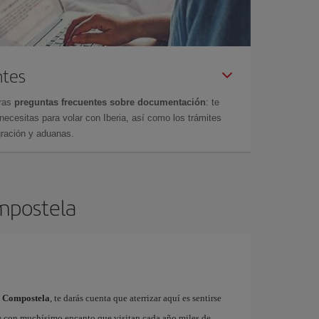
ntes
tras
preguntas frecuentes sobre documentación
: te
cesitas para volar con Iberia, así como los trámites
gración y aduanas.
ompostela
e Compostela
, te darás cuenta que aterrizar aquí es sentirse
e con muchísimo encanto que visitan cada año miles de