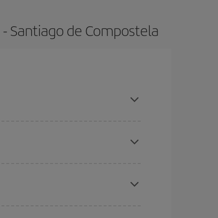
o - Santiago de Compostela
adas altas, compras con antelación y puedes ser
ratos
. Dinos desde dónde vuelas, a dónde
ra días cercanos
, tanto de ida como de vuelta,
gunos
horarios
puede que te hagan ahorrar aún
eral las Navidades, la Semana Santa y los