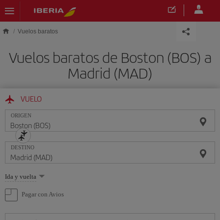
Saltar al contenido principal
Vuelos baratos
Vuelos baratos de Boston (BOS) a
Madrid (MAD)
VUELO
ORIGEN
DESTINO
Seleccione
Ida y vuelta
una
opción
Pagar con Avios