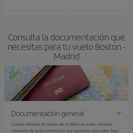
Cualquier día de la semana puedes encontrar vuelos baratos. Las
claves para encontrar los mejores precios son
anticiparte y ser
flexible.
Lo normal es que
cuanto antes
reserves tus billetes de
Consulta la documentación que
avión más baratos te saldrán. Además, si buscas los vuelos con
las fechas y los horarios del viaje un poco abiertos, podrás
elegir
necesitas para tu vuelo Boston -
el precio más barato.
Madrid
Documentación general
Cuando termines la compra de tu billete de avión, recuerda
informarte de la documentación que necesitas para volar. Aquí