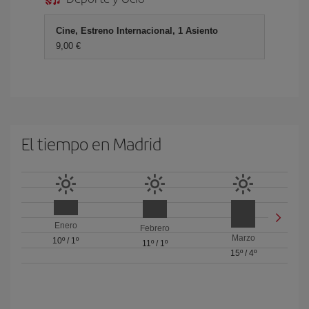
Cine, Estreno Internacional, 1 Asiento
9,00
El tiempo en Madrid
Enero
Febrero
Marzo
10º
/
1º
11º
/
1º
15º
/
4º