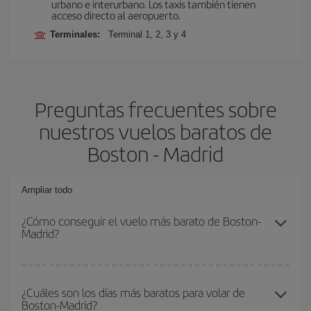
urbano e interurbano. Los taxis también tienen
acceso directo al aeropuerto.
Terminales:
Terminal 1, 2, 3 y 4
Preguntas frecuentes sobre
nuestros vuelos baratos de
Boston - Madrid
Ampliar todo
¿Cómo conseguir el vuelo más barato de Boston-
Madrid?
Podrás ahorrar en tu billete de avión de Boston-Madrid-dest y
conseguir el vuelo más barato si evitas temporadas altas,
¿Cuáles son los días más baratos para volar de
Boston-Madrid?
compras con antelación y puedes ser flexible con las fechas y