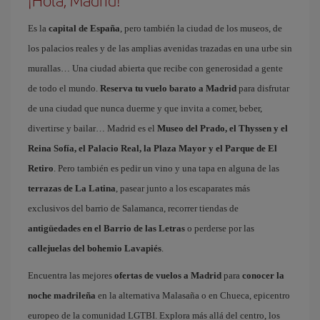
¡Hola, Madrid!
Es la
capital de España
, pero también la ciudad de los museos, de
los palacios reales y de las amplias avenidas trazadas en una urbe sin
murallas… Una ciudad abierta que recibe con generosidad a gente
de todo el mundo.
Reserva tu vuelo barato a Madrid
para disfrutar
de una ciudad que nunca duerme y que invita a comer, beber,
divertirse y bailar… Madrid es el
Museo del Prado, el Thyssen y el
Reina Sofía, el Palacio Real, la Plaza Mayor y el Parque de El
Retiro
. Pero también es pedir un vino y una tapa en alguna de las
terrazas de La Latina
, pasear junto a los escaparates más
exclusivos del barrio de Salamanca, recorrer tiendas de
antigüedades en el Barrio de las Letras
o perderse por las
callejuelas del bohemio Lavapiés
.
Encuentra las mejores
ofertas de vuelos a Madrid
para
conocer la
noche madrileña
en la alternativa Malasaña o en Chueca, epicentro
europeo de la comunidad LGTBI. Explora más allá del centro, los