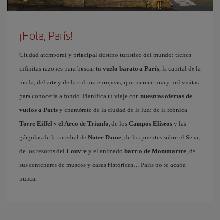
¡Hola, París!
Ciudad atemporal y principal destino turístico del mundo: tienes
infinitas razones para buscar tu
vuelo barato a París
, la capital de la
moda, del arte y de la cultura europeas, que merece una y mil visitas
para conocerla a fondo. Planifica tu viaje con
nuestras ofertas de
vuelos a París
y enamórate de la ciudad de la luz: de la icónica
Torre Eiffel y el Arco de Triunfo
, de los
Campos Elíseos
y las
gárgolas de la catedral de
Notre Dame
, de los puentes sobre el Sena,
de los tesoros del
Louvre
y el animado
barrio de Montmartre
, de
sus centenares de museos y casas históricas… París no se acaba
nunca.