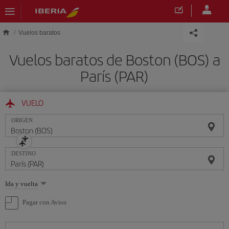
Saltar al contenido principal
Vuelos baratos
Vuelos baratos de Boston (BOS) a
París (PAR)
VUELO
ORIGEN
DESTINO
Seleccione
Ida y vuelta
una
opción
Pagar con Avios