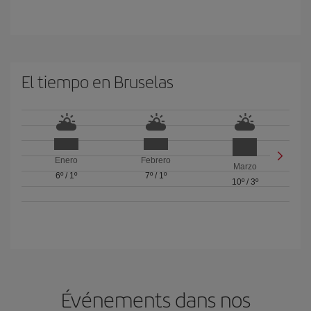
El tiempo en Bruselas
Enero
Febrero
Marzo
6º
/
1º
7º
/
1º
10º
/
3º
Événements dans nos