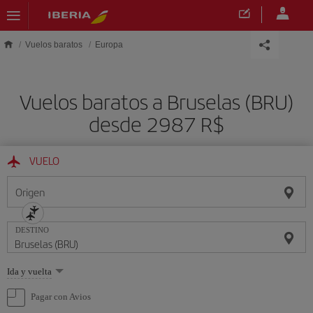
Saltar al contenido principal
Vuelos baratos
Europa
Vuelos baratos a Bruselas (BRU)
desde 2987 R$
VUELO
Origen
DESTINO
Seleccione
Ida y vuelta
una
opción
Pagar con Avios