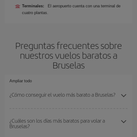
Terminales:
El aeropuerto cuenta con una terminal de
cuatro plantas.
Preguntas frecuentes sobre
nuestros vuelos baratos a
Bruselas
Ampliar todo
¿Cómo conseguir el vuelo más barato a Bruselas?
Podrás ahorrar en tu billete de avión y conseguir el vuelo más
barato si evitas temporadas altas, compras con antelación y
¿Cuáles son los días más baratos para volar a
Bruselas?
puedes ser flexible con las fechas y horarios de ida y vuelta.
Además, si no tienes decidido un destino concreto para tu viaje,