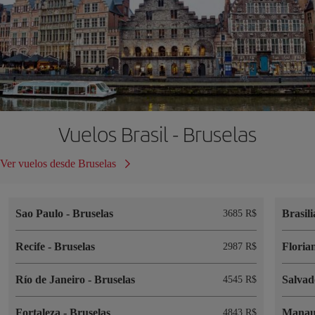
Vuelos Brasil - Bruselas
Ver vuelos desde Bruselas
Sao Paulo
-
Bruselas
Brasil
3685 R$
Recife
-
Bruselas
Floria
2987 R$
Río de Janeiro
-
Bruselas
Salva
4545 R$
Fortaleza
-
Bruselas
Mana
4843 R$