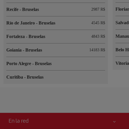
Floria
Recife
-
Bruselas
2987 R$
Salva
Río de Janeiro
-
Bruselas
4545 R$
Mana
Fortaleza
-
Bruselas
4843 R$
Belo H
Goiania
-
Bruselas
14183 R$
Vitori
Porto Alegre
-
Bruselas
Curitiba
-
Bruselas
En la red