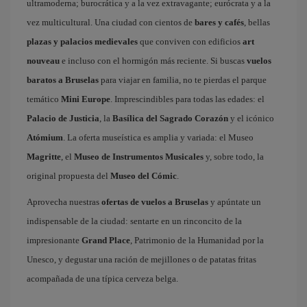
ultramoderna; burocrática y a la vez extravagante; eurócrata y a la
vez multicultural. Una ciudad con cientos de
bares y cafés
, bellas
plazas y palacios medievales
que conviven con edificios
art
nouveau
e incluso con el hormigón más reciente. Si buscas
vuelos
baratos a Bruselas
para viajar en familia, no te pierdas el parque
temático
Mini Europe
. Imprescindibles para todas las edades: el
Palacio de Justicia
, la
Basílica del Sagrado Corazón
y el icónico
Atómium
. La oferta museística es amplia y variada: el Museo
Magritte
, el
Museo de Instrumentos Musicales
y, sobre todo, la
original propuesta del
Museo del Cómic
.
Aprovecha nuestras
ofertas de vuelos a Bruselas
y apúntate un
indispensable de la ciudad: sentarte en un rinconcito de la
impresionante
Grand Place
, Patrimonio de la Humanidad por la
Unesco, y degustar una ración de mejillones o de patatas fritas
acompañada de una típica cerveza belga.