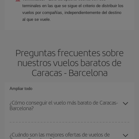
terminales en las que se sigue el criterio de distribuir los
vuelos por compañías, independientemente del destino
al que se vuele.
Preguntas frecuentes sobre
nuestros vuelos baratos de
Caracas - Barcelona
Ampliar todo
¿Cómo conseguir el vuelo más barato de Caracas-
Barcelona?
Podrás ahorrar en tu billete de avión de Caracas-Barcelona-dest y
conseguir el vuelo más barato si evitas temporadas altas,
¿Cuándo son las mejores ofertas de vuelos de
compras con antelación y puedes ser flexible con las fechas y