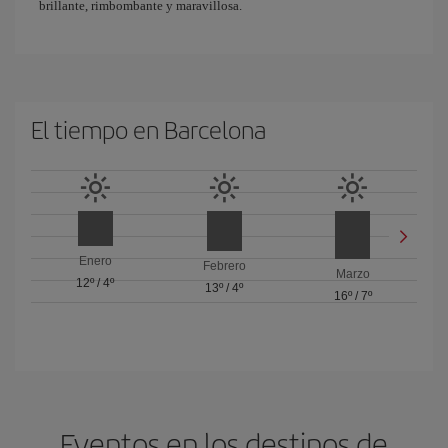
brillante, rimbombante y maravillosa.
El tiempo en Barcelona
Enero
Febrero
Marzo
12º
/
4º
13º
/
4º
16º
/
7º
Eventos en los destinos de