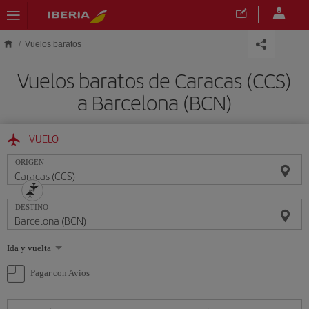
Saltar al contenido principal
Vuelos baratos
Vuelos baratos de Caracas (CCS)
a Barcelona (BCN)
VUELO
ORIGEN
DESTINO
Seleccione
Ida y vuelta
una
opción
Pagar con Avios