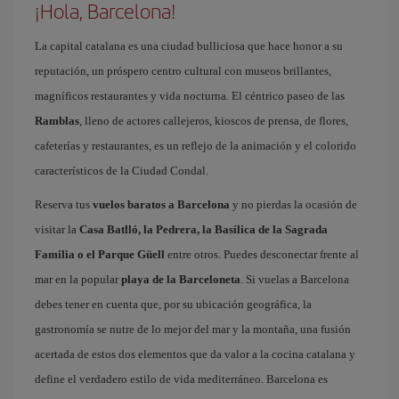
¡Hola, Barcelona!
La capital catalana es una ciudad bulliciosa que hace honor a su
reputación, un próspero centro cultural con museos brillantes,
magníficos restaurantes y vida nocturna. El céntrico paseo de las
Ramblas
, lleno de actores callejeros, kioscos de prensa, de flores,
cafeterías y restaurantes, es un reflejo de la animación y el colorido
característicos de la Ciudad Condal.
Reserva tus
vuelos baratos a Barcelona
y no pierdas la ocasión de
visitar la
Casa Batlló, la Pedrera, la Basílica de la Sagrada
Familia o el Parque Güell
entre otros. Puedes desconectar frente al
mar en la popular
playa de la Barceloneta
. Si vuelas a Barcelona
debes tener en cuenta que, por su ubicación geográfica, la
gastronomía se nutre de lo mejor del mar y la montaña, una fusión
acertada de estos dos elementos que da valor a la cocina catalana y
define el verdadero estilo de vida mediterráneo. Barcelona es