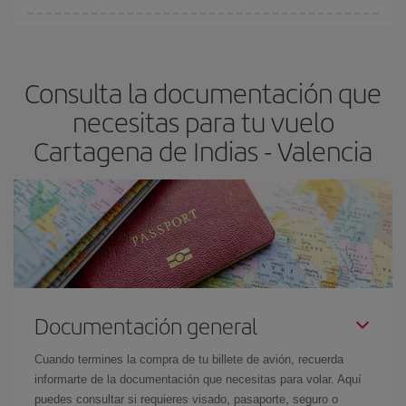
Cualquier día de la semana puedes encontrar vuelos baratos. Las
claves para encontrar los mejores precios son
anticiparte y ser
flexible.
Lo normal es que
cuanto antes
reserves tus billetes de
Consulta la documentación que
avión más baratos te saldrán. Además, si buscas los vuelos con
las fechas y los horarios del viaje un poco abiertos, podrás
elegir
necesitas para tu vuelo
el precio más barato.
Cartagena de Indias - Valencia
Documentación general
Cuando termines la compra de tu billete de avión, recuerda
informarte de la documentación que necesitas para volar. Aquí
puedes consultar si requieres visado, pasaporte, seguro o