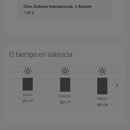
Cine, Estreno Internacional, 1 Asiento
7,00
El tiempo en Valencia
Enero
Febrero
Marzo
15º
/
7º
16º
/
7º
19º
/
9º