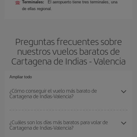
Terminales:
El aeropuerto tiene tres terminales, una
de ellas regional.
Preguntas frecuentes sobre
nuestros vuelos baratos de
Cartagena de Indias - Valencia
Ampliar todo
¿Cómo conseguir el vuelo más barato de
Cartagena de Indias-Valencia?
Podrás ahorrar en tu billete de avión de Cartagena de Indias-
Valencia-dest y conseguir el vuelo más barato si evitas
¿Cuáles son los días más baratos para volar de
Cartagena de Indias-Valencia?
temporadas altas, compras con antelación y puedes ser flexible
con las fechas y horarios de ida y vuelta.