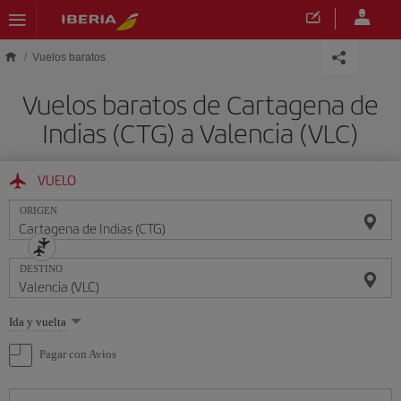
Saltar al contenido principal
Vuelos baratos
Vuelos baratos de Cartagena de
Indias (CTG) a Valencia (VLC)
VUELO
ORIGEN
DESTINO
Seleccione
Ida y vuelta
una
opción
Pagar con Avios