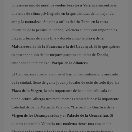
Si reservas uno de nuestros
vuelos baratos a Valencia
encontrarás
una urbe de clima privilegiado en la que disfrutar de lo mejor del
arte y la naturaleza. Situada a orillas del río Turia, en la costa
levantina de la península ibérica, Valencia cuenta con importantes
playas urbanas de arena fina y dorada como la
playa de la
Malvarrosa, la de la Patacona o la del Cavanyal
. Si lo que quieres
es pasear por uno de los mejores parques naturales de España,
entonces no te pierdas el
Parque de la Albufera
.
El Carmen, en el casco viejo, es el barrio más pintoresco y animado
de la ciudad, lleno de gente joven y locales de ocio de todo tipo. La
Plaza de la Virgen
, la más importante de la ciudad, ubicada en
pleno centro, alberga tres monumentos emblemáticos: la imponente
Catedral de Santa María de Valencia,
“La Seu”
, la
Basílica de la
Virgen de los Desamparados
y el
Palacio de la Generalitat
. Si
quieres conocer la Valencia más moderna tienes una cita con la
Ciudad de las Artes y las Ciencias
. Reserva ya tu vuelo barato a