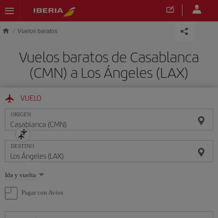
Saltar al contenido principal
Vuelos baratos
Vuelos baratos de Casablanca
(CMN) a Los Ángeles (LAX)
VUELO
ORIGEN
DESTINO
Seleccione
Ida y vuelta
una
opción
Pagar con Avios