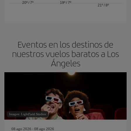
20º
/
7º
19º
/
7º
21º
/
8º
Eventos en los destinos de
nuestros vuelos baratos a Los
Ángeles
Imagen: LightField Studios
08 ago 2026 - 08 ago 2026