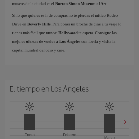
museos de la ciudad es el
Norton Simon Museum of Art
.
Si lo que quieres es ir de compras no te pierdas el mítico Rodeo
Drive en
Beverly Hills
. Para poner un broche de cine a tu viaje lo
tienes más fácil que nunca:
Hollywood
te espera. Consigue las
mejores
ofertas de vuelos a Los Ángeles
con Iberia y visita la
capital mundial del ocio y cine.
El tiempo en Los Ángeles
Enero
Febrero
Marzo