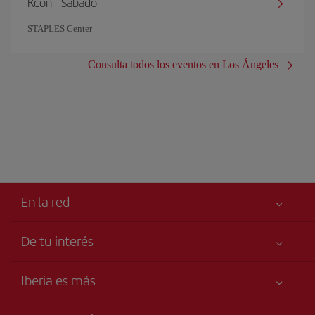
Kcon - Sábado
STAPLES Center
Consulta todos los eventos en Los Ángeles
En la red
De tu interés
Tu seguridad es lo primero
Iberia es más
Accesibilidad
Noticias y Novedades
Compromiso de servicio