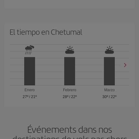
El tiempo en Chetumal
Enero
Febrero
Marzo
27º
/
21º
28º
/
22º
30º
/
22º
Événements dans nos
destinations de vols pas chers