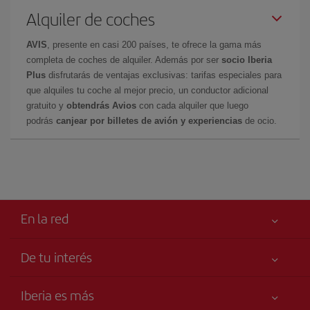
Alquiler de coches
AVIS
, presente en casi 200 países, te ofrece la gama más
completa de coches de alquiler. Además por ser
socio Iberia
Plus
disfrutarás de ventajas exclusivas: tarifas especiales para
que alquiles tu coche al mejor precio, un conductor adicional
gratuito y
obtendrás Avios
con cada alquiler que luego
podrás
canjear por billetes de avión y experiencias
de ocio.
En la red
De tu interés
Tu seguridad es lo primero
Iberia es más
Accesibilidad