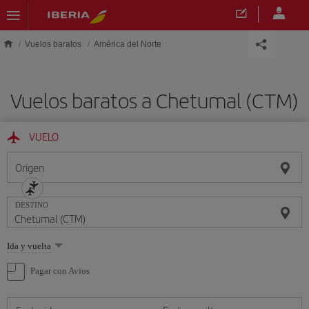
Saltar al contenido principal
Vuelos baratos
América del Norte
Vuelos baratos a Chetumal (CTM)
VUELO
Origen
DESTINO
Seleccione
Ida y vuelta
una
opción
Pagar con Avios