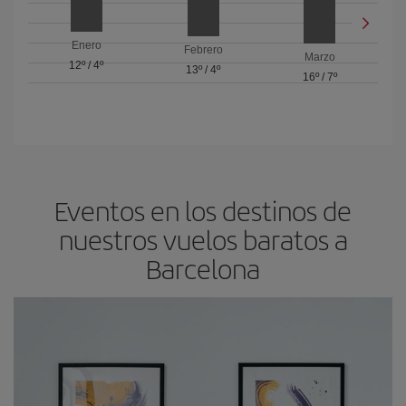
Enero
Febrero
Marzo
12º
/
4º
13º
/
4º
16º
/
7º
Eventos en los destinos de
nuestros vuelos baratos a
Barcelona