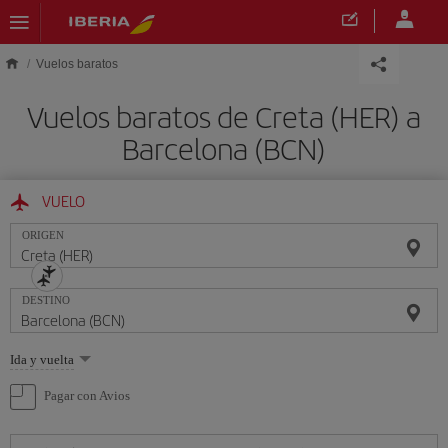
Saltar al contenido principal
Vuelos baratos
Vuelos baratos de Creta (HER) a
Barcelona (BCN)
VUELO
ORIGEN
DESTINO
Seleccione
Ida y vuelta
una
opción
Pagar con Avios