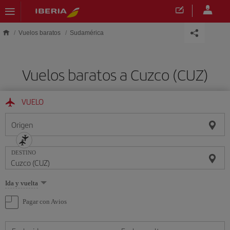
Saltar al contenido principal
Vuelos baratos
Sudamérica
Vuelos baratos a Cuzco (CUZ)
VUELO
Origen
DESTINO
Seleccione
Ida y vuelta
una
opción
Pagar con Avios