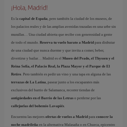
¡Hola, Madrid!
Es la
capital de España
, pero también la ciudad de los museos, de
los palacios reales y de las amplias avenidas trazadas en una urbe sin
murallas… Una ciudad abierta que recibe con generosidad a gente
de todo el mundo.
Reserva tu vuelo barato a Madrid
para disfrutar
de una ciudad que nunca duerme y que invita a comer, beber,
divertirse y bailar… Madrid es el
Museo del Prado, el Thyssen y el
Reina Sofía, el Palacio Real, la Plaza Mayor y el Parque de El
Retiro
. Pero también es pedir un vino y una tapa en alguna de las
terrazas de La Latina
, pasear junto a los escaparates más
exclusivos del barrio de Salamanca, recorrer tiendas de
antigüedades en el Barrio de las Letras
o perderse por las
callejuelas del bohemio Lavapiés
.
Encuentra las mejores
ofertas de vuelos a Madrid
para
conocer la
noche madrileña
en la alternativa Malasaña o en Chueca, epicentro