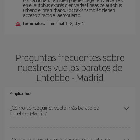
en el autobús exprés o en varias líneas de autobús
urbano e interurbano. Los taxis también tienen
acceso directo al aeropuerto.
Terminales:
Terminal 1, 2, 3 y 4
Preguntas frecuentes sobre
nuestros vuelos baratos de
Entebbe - Madrid
Ampliar todo
¿Cómo conseguir el vuelo más barato de
Entebbe-Madrid?
Podrás ahorrar en tu billete de avión de Entebbe-Madrid-dest y
conseguir el vuelo más barato si evitas temporadas altas,
¿Cuáles son los días más baratos para volar de