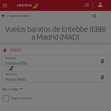
Saltar al contenido principal
Vuelos baratos
Vuelos baratos de Entebbe (EBB)
a Madrid (MAD)
VUELO
ORIGEN
DESTINO
Seleccione
Ida y vuelta
una
opción
Pagar con Avios