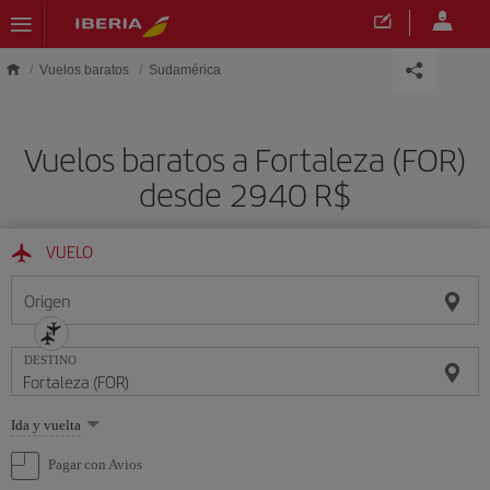
Saltar al contenido principal
Vuelos baratos
Sudamérica
Vuelos baratos a Fortaleza (FOR)
desde 2940 R$
VUELO
Origen
DESTINO
Seleccione
Ida y vuelta
una
opción
Pagar con Avios