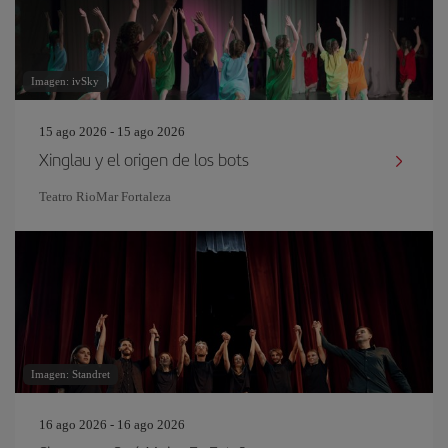
Imagen: ivSky
15 ago 2026 - 15 ago 2026
Xinglau y el origen de los bots
Teatro RioMar Fortaleza
Imagen: Standret
16 ago 2026 - 16 ago 2026