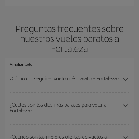
Preguntas frecuentes sobre
nuestros vuelos baratos a
Fortaleza
Ampliar todo
¿Cómo conseguir el vuelo más barato a Fortaleza?
Podrás ahorrar en tu billete de avión y conseguir el vuelo más
barato si evitas temporadas altas, compras con antelación y
¿Cuáles son los días más baratos para volar a
Fortaleza?
puedes ser flexible con las fechas y horarios de ida y vuelta.
Además, si no tienes decidido un destino concreto para tu viaje,
mira nuestras ofertas y déjate inspirar: seguro que encuentras el
Para saber qué días te saldrá más económico volar, solo tienes
vuelo más barato.
que empezar una consulta en nuestro
buscador de vuelos
¿Cuándo son las mejores ofertas de vuelos a