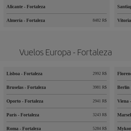
Alicante
-
Fortaleza
Santia
Almería
-
Fortaleza
Vitori
8482 R$
Vuelos Europa - Fortaleza
Lisboa
-
Fortaleza
Floren
2992 R$
Bruselas
-
Fortaleza
Berlín
3981 R$
Oporto
-
Fortaleza
Viena
2941 R$
París
-
Fortaleza
Marse
3243 R$
Roma
-
Fortaleza
Myko
5284 R$