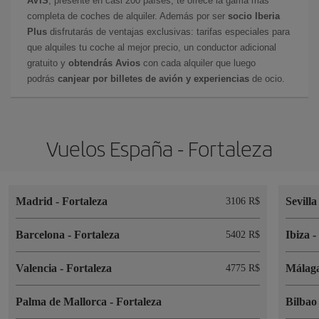
AVIS
, presente en casi 200 países, te ofrece la gama más
completa de coches de alquiler. Además por ser
socio Iberia
Plus
disfrutarás de ventajas exclusivas: tarifas especiales para
que alquiles tu coche al mejor precio, un conductor adicional
gratuito y
obtendrás Avios
con cada alquiler que luego
podrás
canjear por billetes de avión y experiencias
de ocio.
Vuelos España - Fortaleza
Madrid
-
Fortaleza
Sevill
3106 R$
Barcelona
-
Fortaleza
Ibiza
5402 R$
Valencia
-
Fortaleza
Málag
4775 R$
Palma de Mallorca
-
Fortaleza
Bilba