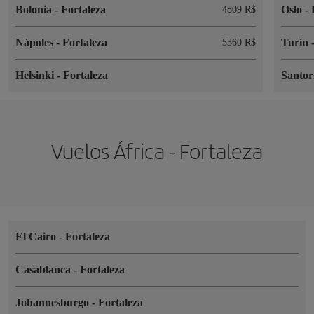
Bolonia
-
Fortaleza
Oslo
-
4809 R$
Nápoles
-
Fortaleza
Turín
5360 R$
Helsinki
-
Fortaleza
Santor
Vuelos África - Fortaleza
El Cairo
-
Fortaleza
Casablanca
-
Fortaleza
Johannesburgo
-
Fortaleza