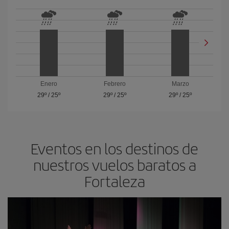
Enero
Febrero
Marzo
29º
/
25º
29º
/
25º
29º
/
25º
Eventos en los destinos de
nuestros vuelos baratos a
Fortaleza