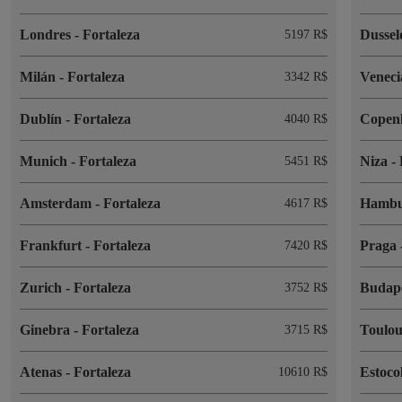
Londres
-
Fortaleza
Dussel
5197 R$
Milán
-
Fortaleza
Venec
3342 R$
Dublín
-
Fortaleza
Copen
4040 R$
Munich
-
Fortaleza
Niza
-
5451 R$
Amsterdam
-
Fortaleza
Hamb
4617 R$
Frankfurt
-
Fortaleza
Praga
7420 R$
Zurich
-
Fortaleza
Budap
3752 R$
Ginebra
-
Fortaleza
Toulo
3715 R$
Atenas
-
Fortaleza
Estoc
10610 R$