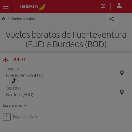
Saltar al contenido principal
Vuelos baratos
Vuelos baratos de Fuerteventura
(FUE) a Burdeos (BOD)
VUELO
ORIGEN
DESTINO
Seleccione
Ida y vuelta
una
opción
Pagar con Avios