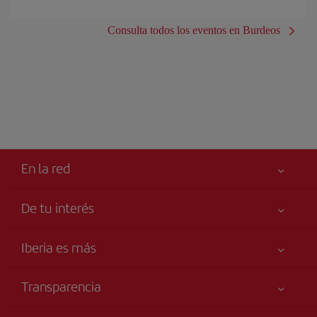
Consulta todos los eventos en Burdeos
En la red
De tu interés
Tu seguridad es lo primero
Iberia es más
Accesibilidad
Noticias y Novedades
Compromiso de servicio
Transparencia
Grupo Iberia
Publicidad
Información Legal
Accionistas e Inversores