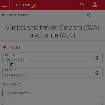
Saltar al contenido principal
Vuelos baratos
Vuelos baratos de Ginebra (GVA)
a Alicante (ALC)
VUELO
ORIGEN
DESTINO
Seleccione
Ida y vuelta
una
opción
Pagar con Avios