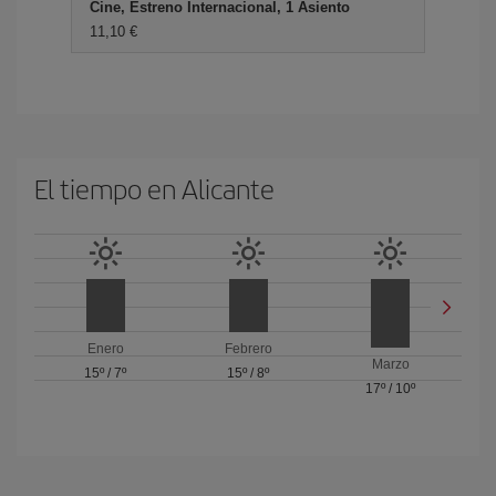
Cine, Estreno Internacional, 1 Asiento
11,10
El tiempo en Alicante
Enero
Febrero
Marzo
15º
/
7º
15º
/
8º
17º
/
10º