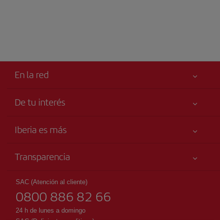
En la red
De tu interés
Tu seguridad es lo primero
Iberia es más
Accesibilidad
Noticias y Novedades
Compromiso de servicio
Transparencia
Grupo Iberia
Publicidad
Información Legal
Accionistas e Inversores
Mapa del sitio
SAC (Atención al cliente)
Condiciones Transporte
0800 886 82 66
Nuestras Alianzas
Sostenibilidad
Derechos del pasajero
British Airways
24 h de lunes a domingo