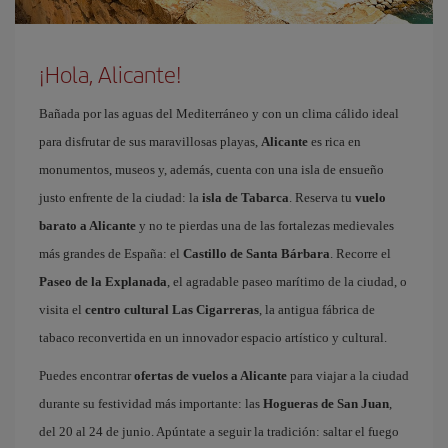
¡Hola, Alicante!
Bañada por las aguas del Mediterráneo y con un clima cálido ideal
para disfrutar de sus maravillosas playas,
Alicante
es rica en
monumentos, museos y, además, cuenta con una isla de ensueño
justo enfrente de la ciudad: la
isla de Tabarca
. Reserva tu
vuelo
barato a Alicante
y no te pierdas una de las fortalezas medievales
más grandes de España: el
Castillo de Santa Bárbara
. Recorre el
Paseo de la Explanada
, el agradable paseo marítimo de la ciudad, o
visita el
centro cultural Las Cigarreras
, la antigua fábrica de
tabaco reconvertida en un innovador espacio artístico y cultural.
Puedes encontrar
ofertas de vuelos a Alicante
para viajar a la ciudad
durante su festividad más importante: las
Hogueras de San Juan
,
del 20 al 24 de junio. Apúntate a seguir la tradición: saltar el fuego