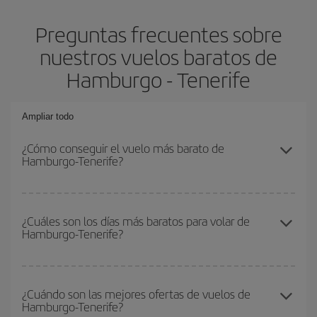
Preguntas frecuentes sobre
nuestros vuelos baratos de
Hamburgo - Tenerife
Ampliar todo
¿Cómo conseguir el vuelo más barato de
Hamburgo-Tenerife?
Podrás ahorrar en tu billete de avión de Hamburgo-Tenerife-dest y
conseguir el vuelo más barato si evitas temporadas altas,
¿Cuáles son los días más baratos para volar de
Hamburgo-Tenerife?
compras con antelación y puedes ser flexible con las fechas y
horarios de ida y vuelta.
Para saber qué días te saldrá más económico volar, solo tienes
que empezar una consulta en nuestro
buscador de vuelos
¿Cuándo son las mejores ofertas de vuelos de
Hamburgo-Tenerife?
baratos
. Dinos desde dónde vuelas, a dónde quieres ir y en qué