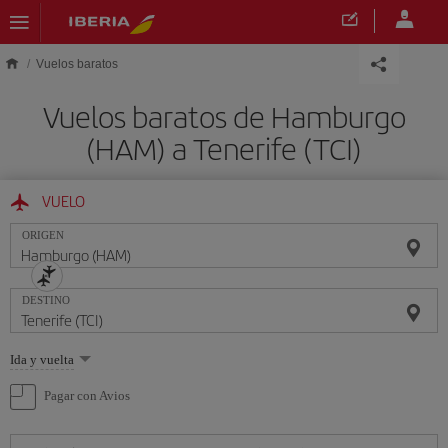
Saltar al contenido principal
Vuelos baratos
Vuelos baratos de Hamburgo
(HAM) a Tenerife (TCI)
VUELO
ORIGEN
DESTINO
Seleccione
Ida y vuelta
una
opción
Pagar con Avios