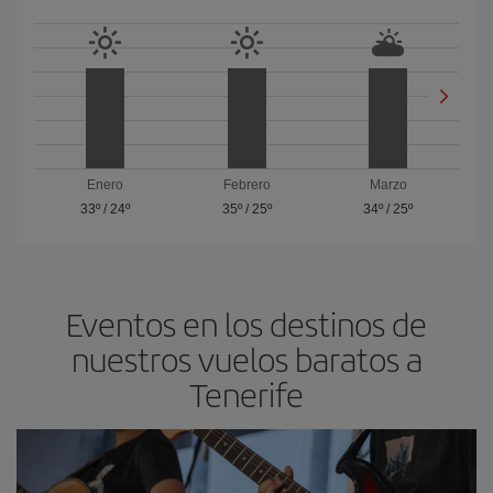
Enero
Febrero
Marzo
33º
/
24º
35º
/
25º
34º
/
25º
Eventos en los destinos de
nuestros vuelos baratos a
Tenerife