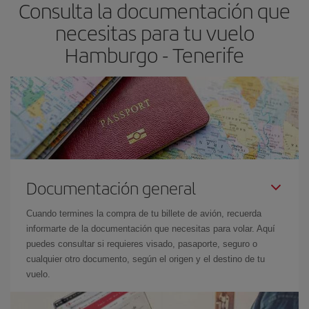
Consulta la documentación que
avión más baratos te saldrán. Además, si buscas los vuelos con
las fechas y los horarios del viaje un poco abiertos, podrás
elegir
necesitas para tu vuelo
el precio más barato.
Hamburgo - Tenerife
Documentación general
Cuando termines la compra de tu billete de avión, recuerda
informarte de la documentación que necesitas para volar. Aquí
puedes consultar si requieres visado, pasaporte, seguro o
cualquier otro documento, según el origen y el destino de tu
vuelo.