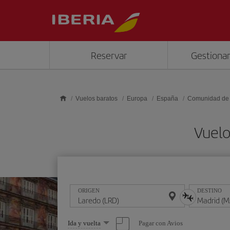
Saltar al contenido principal
Reservar
Gestionar
Vuelos baratos
Europa
España
Comunidad de
Vuelo
ORIGEN
DESTINO
Seleccione
Pagar con Avios
Ida y vuelta