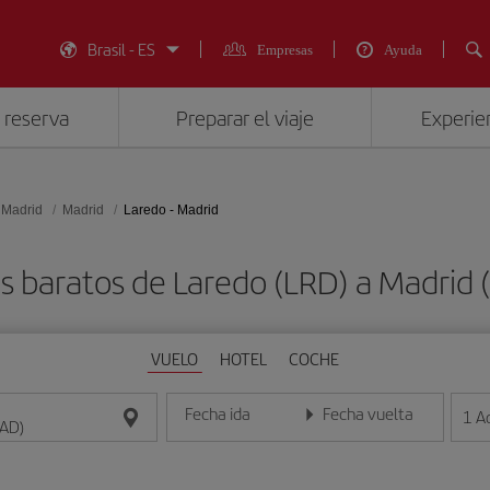
Brasil - ES
Empresas
Ayuda
 reserva
Preparar el viaje
Experien
 Madrid
Madrid
Laredo - Madrid
s baratos de Laredo (LRD) a Madrid
VUELO
HOTEL
COCHE
Fecha ida
Fecha vuelta
1
A
Introduce la fecha en formato día/mes/año
Introduce la fecha en format