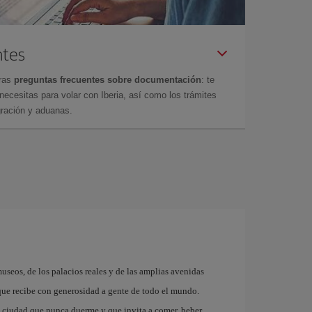
ntes
tras
preguntas frecuentes sobre documentación
: te
cesitas para volar con Iberia, así como los trámites
gración y aduanas.
museos, de los palacios reales y de las amplias avenidas
que recibe con generosidad a gente de todo el mundo.
a ciudad que nunca duerme y que invita a comer, beber,