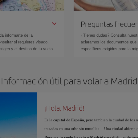
Preguntas frecue
da informarte de la
¿Tienes dudas? Consulta nues
sultar si requieres visado,
aclaramos los documentos que ne
rigen y el destino de tu vuelo.
específicos exigidos para la mi
Información útil para volar a Madrid
¡Hola, Madrid!
Es la
capital de España
, pero también la ciudad de los 
trazadas en una urbe sin murallas… Una ciudad abierta 
Reserva tu vuelo barato a Madrid
para disfrutar de un