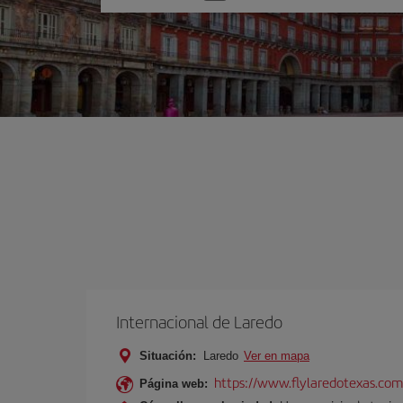
una
opción
Internacional de Laredo
Situación:
Laredo
Ver en mapa
https://www.flylaredotexas.com
Página web: