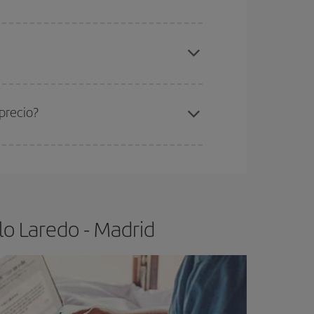
elo y de que las tarifas más baratas (turista)
redo-Madrid-dest
.
ra el vuelo más barato.
precio?
ser flexible.
Lo normal es que
cuanto antes
 poco abiertos, podrás
elegir el precio más
lo Laredo - Madrid