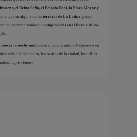
hyssen y el Reina Sofía, el Palacio Real, la Plaza Mayor y
 una tapa en alguna de las
terrazas de La Latina
, pasear
amanca, recorrer tiendas de
antigüedades en el Barrio de las
piés
.
conocer la noche madrileña
en la alternativa Malasaña o en
 más allá del centro, los barrios de la ciudad, las orillas
tadero… ¿Te vienes?