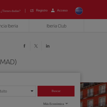
Registro
Acceso
¿Tienes dudas?
cia Iberia
Iberia Club
 (MAD)
dulto
Buscar
o día/mes/año
Más Económica