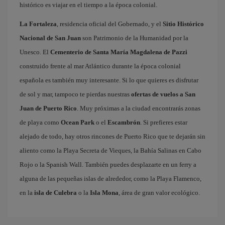
histórico es viajar en el tiempo a la época colonial.
La Fortaleza
, residencia oficial del Gobernado, y el
Sitio Histórico
Nacional de San Juan
son Patrimonio de la Humanidad por la
Unesco. El
Cementerio de Santa María Magdalena de Pazzi
construido frente al mar Atlántico durante la época colonial
española es también muy interesante. Si lo que quieres es disfrutar
de sol y mar, tampoco te pierdas nuestras
ofertas de vuelos a San
Juan de Puerto Rico
. Muy próximas a la ciudad encontrarás zonas
de playa como
Ocean Park
o el
Escambrón
. Si prefieres estar
alejado de todo, hay otros rincones de Puerto Rico que te dejarán sin
aliento como la Playa Secreta de Vieques, la Bahía Salinas en Cabo
Rojo o la Spanish Wall. También puedes desplazarte en un ferry a
alguna de las pequeñas islas de alrededor, como la Playa Flamenco,
en la
isla de Culebra
o la
Isla Mona
, área de gran valor ecológico.