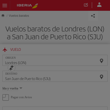
Saltar al contenido principal
Vuelos baratos
Vuelos baratos de Londres (LON)
a San Juan de Puerto Rico (SJU)
VUELO
ORIGEN
DESTINO
Seleccione
Ida y vuelta
una
opción
Pagar con Avios