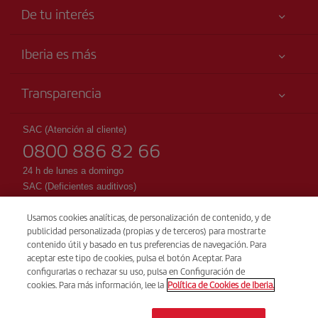
De tu interés
Tu seguridad es lo primero
Iberia es más
Accesibilidad
Noticias y Novedades
Compromiso de servicio
Transparencia
Grupo Iberia
Publicidad
Información Legal
Accionistas e Inversores
Mapa del sitio
SAC (Atención al cliente)
Condiciones Transporte
0800 886 82 66
Nuestras Alianzas
Sostenibilidad
Derechos del pasajero
British Airways
24 h de lunes a domingo
Condiciones Generales del Iberia Club
SAC (Deficientes auditivos)
0800 770 0099
Condiciones de registro en iberia.com
Usamos cookies analíticas, de personalización de contenido, y de
Reservas
Política de protección de datos personales
publicidad personalizada (propias y de terceros) para mostrarte
+55 11 3956 5999
contenido útil y basado en tus preferencias de navegación. Para
Gestión y política de cookies
aceptar este tipo de cookies, pulsa el botón Aceptar. Para
Lunes a viernes 09:00 - 18:00 horas (portugués).
configurarlas o rechazar su uso, pulsa en Configuración de
Gastos de gestión de billetes
cookies. Para más información, lee la
Política de Cookies de Iberia.
Agencia Nacional de Aviación Civil - Brasil