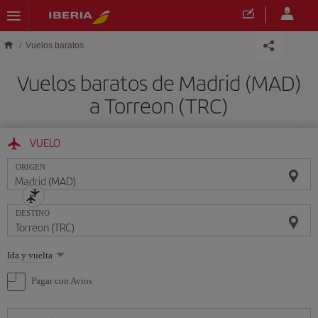
Saltar al contenido principal
Vuelos baratos
Vuelos baratos de Madrid (MAD)
a Torreon (TRC)
VUELO
ORIGEN
DESTINO
Seleccione
Ida y vuelta
una
opción
Pagar con Avios