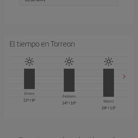
El tiempo en Torreon
Enero
Febrero
22º
/
9º
Marzo
24º
/
10º
29º
/
13º