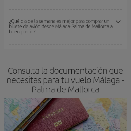
vayan agotando. Por eso, comprar con antelación es
fundamental
para conseguir
vuelos baratos a Málaga-Palma de
En Iberia, tenemos distintas tarifas para garantizarte el mejor
Mallorca-dest
.
precio según tus necesidades de viaje. La tarifa básica, te
¿Qué día de la semana es mejor para comprar un
billete de avión desde Málaga-Palma de Mallorca a
asegura el vuelo más barato.
buen precio?
Cualquier día de la semana puedes encontrar vuelos baratos. Las
claves para encontrar los mejores precios son
anticiparte y ser
flexible.
Lo normal es que
cuanto antes
reserves tus billetes de
Consulta la documentación que
avión más baratos te saldrán. Además, si buscas los vuelos con
las fechas y los horarios del viaje un poco abiertos, podrás
elegir
necesitas para tu vuelo Málaga -
el precio más barato.
Palma de Mallorca