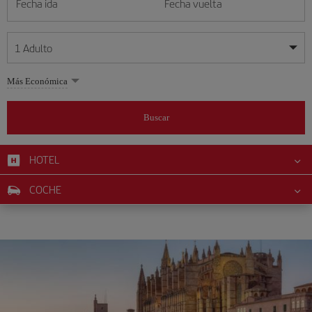
Fecha ida
Fecha vuelta
1
Adulto
Mis fechas son flexibles
Mis fechas son flexibles
Más Económica
1
+
Adulto
agosto
agosto
2026
2026
Más de 11 años
Buscar
Lunes
Lunes
Martes
Martes
Miércoles
Miércoles
Jueves
Jueves
Viernes
Viernes
Sábado
Sábado
Domingo
Domingo
L
L
M
M
X
X
J
J
V
V
S
S
D
D
0
+
Niño
De 2 a 11 años
HOTEL
1
1
2
2
3
3
4
4
5
5
6
6
7
7
8
8
9
9
0
+
Bebé
COCHE
10
10
11
11
12
12
13
13
14
14
15
15
16
16
Menos de 2 años
17
17
18
18
19
19
20
20
21
21
22
22
23
23
24
24
25
25
26
26
27
27
28
28
29
29
30
30
31
31