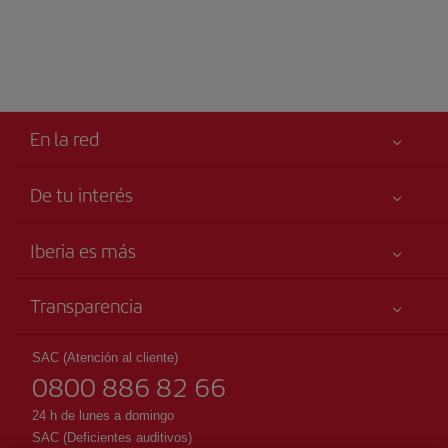
En la red
De tu interés
Tu seguridad es lo primero
Iberia es más
Accesibilidad
Noticias y Novedades
Compromiso de servicio
Transparencia
Grupo Iberia
Publicidad
Información Legal
Accionistas e Inversores
Mapa del sitio
SAC (Atención al cliente)
Condiciones Transporte
0800 886 82 66
Nuestras Alianzas
Sostenibilidad
Derechos del pasajero
British Airways
24 h de lunes a domingo
Condiciones Generales del Iberia Club
SAC (Deficientes auditivos)