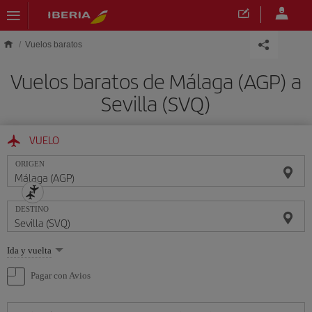
Saltar al contenido principal
Vuelos baratos
Vuelos baratos de Málaga (AGP) a
Sevilla (SVQ)
VUELO
ORIGEN
DESTINO
Seleccione
Ida y vuelta
una
opción
Pagar con Avios