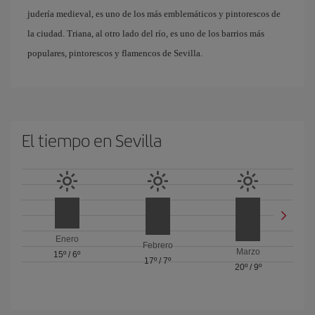
judería medieval, es uno de los más emblemáticos y pintorescos de
la ciudad. Triana, al otro lado del río, es uno de los barrios más
populares, pintorescos y flamencos de Sevilla.
El tiempo en Sevilla
Enero
Febrero
Marzo
15º
/
6º
17º
/
7º
20º
/
9º