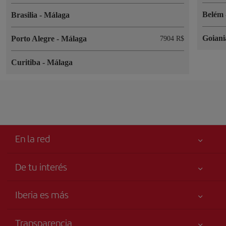
Belém
Brasilia
-
Málaga
Goian
Porto Alegre
-
Málaga
7904 R$
Curitiba
-
Málaga
En la red
De tu interés
Tu seguridad es lo primero
Iberia es más
Accesibilidad
Noticias y Novedades
Compromiso de servicio
Transparencia