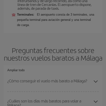
interurbanos y de largo recorrido, así como una
línea de tren de Cercanías. El aeropuerto dispone,
además, de parada de taxis.
Terminales:
El aeropuerto consta de 3 terminales, una
pequeña terminal para aviación general y una terminal
de carga.
Preguntas frecuentes sobre
nuestros vuelos baratos a Málaga
Ampliar todo
¿Cómo conseguir el vuelo más barato a Málaga?
Podrás ahorrar en tu billete de avión y conseguir el vuelo más
barato si evitas temporadas altas, compras con antelación y
¿Cuáles son los días más baratos para volar a
Málaga?
puedes ser flexible con las fechas y horarios de ida y vuelta.