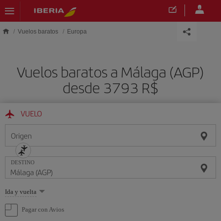
Saltar al contenido principal
Vuelos baratos
Europa
Vuelos baratos a Málaga (AGP)
desde 3793 R$
VUELO
Origen
DESTINO
Seleccione
Ida y vuelta
una
opción
Pagar con Avios