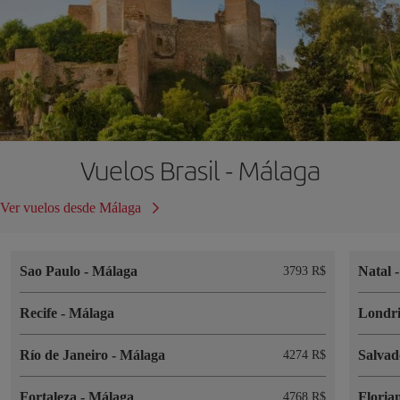
Vuelos Brasil - Málaga
Ver vuelos desde Málaga
Sao Paulo
-
Málaga
Natal
3793 R$
Recife
-
Málaga
Londr
Río de Janeiro
-
Málaga
Salva
4274 R$
Fortaleza
-
Málaga
Floria
4768 R$