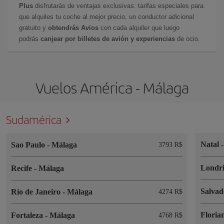
Plus
disfrutarás de ventajas exclusivas: tarifas especiales para
que alquiles tu coche al mejor precio, un conductor adicional
gratuito y
obtendrás Avios
con cada alquiler que luego
podrás
canjear por billetes de avión y experiencias
de ocio.
Vuelos América - Málaga
Sudamérica
Natal
Sao Paulo
-
Málaga
3793 R$
Londr
Recife
-
Málaga
Salva
Río de Janeiro
-
Málaga
4274 R$
Floria
Fortaleza
-
Málaga
4768 R$