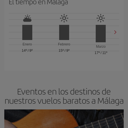
El tiempo en Málaga
Enero
Febrero
Marzo
14º
/
9º
15º
/
9º
17º
/
11º
Eventos en los destinos de
nuestros vuelos baratos a Málaga