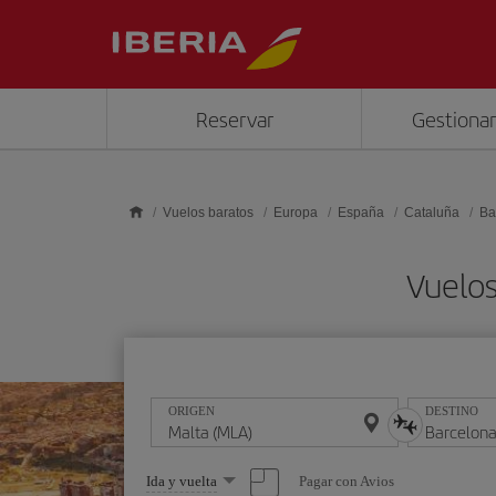
Saltar al contenido principal
Reservar
Gestionar
Vuelos baratos
Europa
España
Cataluña
Ba
Vuelos
ORIGEN
DESTINO
Seleccione
Pagar con Avios
Ida y vuelta