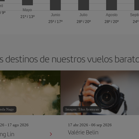
ril
Mayo
/
9º
Junio
Julio
Agosto
Sept
21º
/
13º
25º
/
17º
28º
/
20º
28º
/
20º
24º
s destinos de nuestros vuelos barat
inda Nagy
Imagen: Tiko Aramyan
26 - 17 ago 2026
17 abr 2026 - 06 sep 2026
Valérie Belin
ng Lin