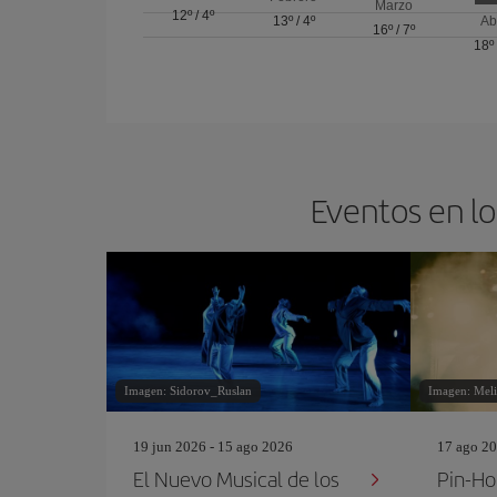
Marzo
12º
/
4º
13º
/
4º
Ab
16º
/
7º
18º
Eventos en lo
Imagen: Sidorov_Ruslan
Imagen: Mel
19 jun 2026 - 15 ago 2026
17 ago 20
El Nuevo Musical de los
Pin‐Ho