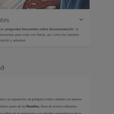
ntes
tras
preguntas frecuentes sobre documentación
: te
cesitas para volar con Iberia, así como los trámites
gración y aduanas.
na
onor a su reputación, un próspero centro cultural con museos
éntrico paseo de las
Ramblas
, lleno de actores callejeros,
 un reflejo de la animación y el colorido característicos de la