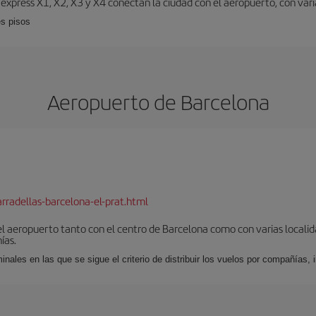
 expréss X1, X2, X3 y X4 conectan la ciudad con el aeropuerto, con vari
es pisos
Aeropuerto de Barcelona
rradellas-barcelona-el-prat.html
el aeropuerto tanto con el centro de Barcelona como con varias locali
ías.
nales en las que se sigue el criterio de distribuir los vuelos por compañías,