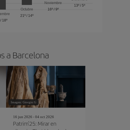
Noviembre
13º
/
5º
Octubre
16º
/
9º
iembre
21º
/
14º
/
18º
os a Barcelona
Imagen: Giorgio G
16 jun 2026 - 04 oct 2026
Patrim'25: Mirar en