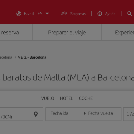
Brasil - ES
Empresas
Ayuda
 reserva
Preparar el viaje
Experien
rcelona
Malta - Barcelona
 baratos de Malta (MLA) a Barcelon
VUELO
HOTEL
COCHE
Fecha ida
Fecha vuelta
1
A
Introduce la fecha en formato día/mes/año
Introduce la fecha en format