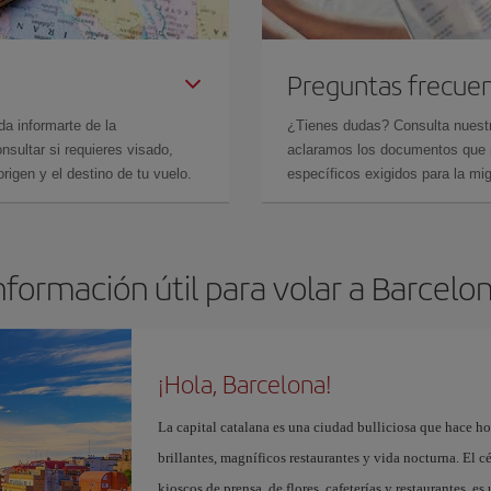
Preguntas frecue
da informarte de la
¿Tienes dudas? Consulta nues
sultar si requieres visado,
aclaramos los documentos que ne
rigen y el destino de tu vuelo.
específicos exigidos para la mi
nformación útil para volar a Barcelo
¡Hola, Barcelona!
La capital catalana es una ciudad bulliciosa que hace h
brillantes, magníficos restaurantes y vida nocturna. El c
kioscos de prensa, de flores, cafeterías y restaurantes, es