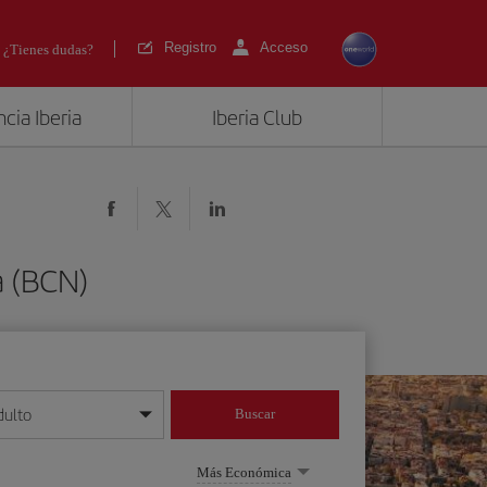
Registro
Acceso
¿Tienes dudas?
cia Iberia
Iberia Club
a (BCN)
dulto
Buscar
o día/mes/año
Más Económica