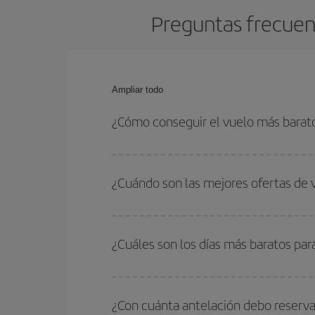
Preguntas frecuent
Ampliar todo
¿Cómo conseguir el vuelo más barat
Podrás ahorrar en tu billete de avión de Malta-Ba
fechas y horarios de ida y vuelta.
¿Cuándo son las mejores ofertas de 
Puedes conseguir los vuelos más baratos viajan
periodos de vacaciones escolares son temporada
¿Cuáles son los días más baratos par
precios encontrarás.
Para saber qué días te saldrá más económico vol
quieres ir y en qué fechas habías pensado viajar
¿Con cuánta antelación debo reserva
para que puedas encontrar la mejor oferta. Ademá