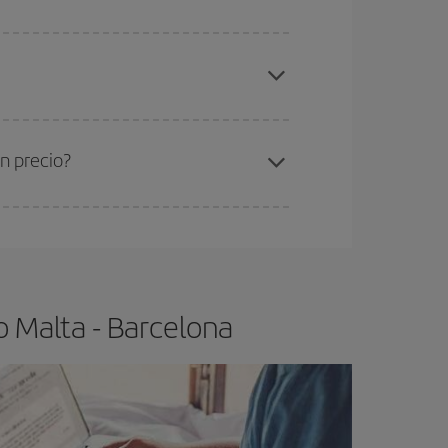
elo y de que las tarifas más baratas (turista)
lta-Barcelona-dest
.
ra el vuelo más barato.
n precio?
ser flexible.
Lo normal es que
cuanto antes
 poco abiertos, podrás
elegir el precio más
o Malta - Barcelona