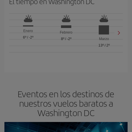
El tiempo en Washington DC
Enero
Febrero
6º
/
-2º
8º
/
-2º
Marzo
13º
/
2º
Eventos en los destinos de
nuestros vuelos baratos a
Washington DC