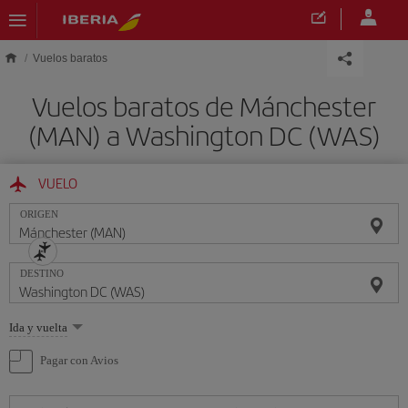
Saltar al contenido principal
Vuelos baratos
Vuelos baratos de Mánchester
(MAN) a Washington DC (WAS)
VUELO
ORIGEN
DESTINO
Seleccione
Ida y vuelta
una
opción
Pagar con Avios