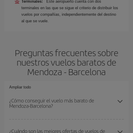
Terminales:
Este aeropuerto cuenta con dos
terminales en las que se sigue el criterio de distribuir los
vuelos por compañías, independientemente del destino
al que se vuele.
Preguntas frecuentes sobre
nuestros vuelos baratos de
Mendoza - Barcelona
Ampliar todo
¿Cómo conseguir el vuelo más barato de
Mendoza-Barcelona?
Podrás ahorrar en tu billete de avión de Mendoza-Barcelona-dest y
conseguir el vuelo más barato si evitas temporadas altas,
¿Cuándo son las mejores ofertas de vuelos de