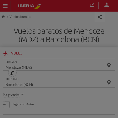
Saltar al contenido principal
Vuelos baratos
Vuelos baratos de Mendoza
(MDZ) a Barcelona (BCN)
VUELO
ORIGEN
DESTINO
Seleccione
Ida y vuelta
una
opción
Pagar con Avios