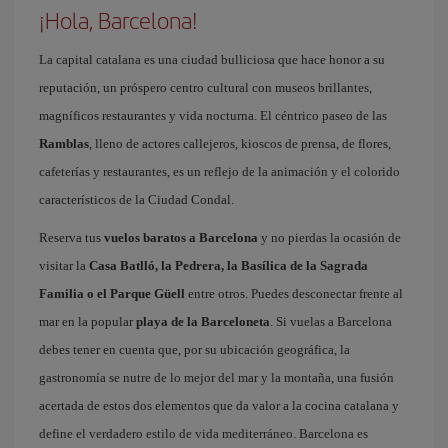
¡Hola, Barcelona!
La capital catalana es una ciudad bulliciosa que hace honor a su
reputación, un próspero centro cultural con museos brillantes,
magníficos restaurantes y vida nocturna. El céntrico paseo de las
Ramblas
, lleno de actores callejeros, kioscos de prensa, de flores,
cafeterías y restaurantes, es un reflejo de la animación y el colorido
característicos de la Ciudad Condal.
Reserva tus
vuelos baratos a Barcelona
y no pierdas la ocasión de
visitar la
Casa Batlló, la Pedrera, la Basílica de la Sagrada
Familia o el Parque Güell
entre otros. Puedes desconectar frente al
mar en la popular
playa de la Barceloneta
. Si vuelas a Barcelona
debes tener en cuenta que, por su ubicación geográfica, la
gastronomía se nutre de lo mejor del mar y la montaña, una fusión
acertada de estos dos elementos que da valor a la cocina catalana y
define el verdadero estilo de vida mediterráneo. Barcelona es