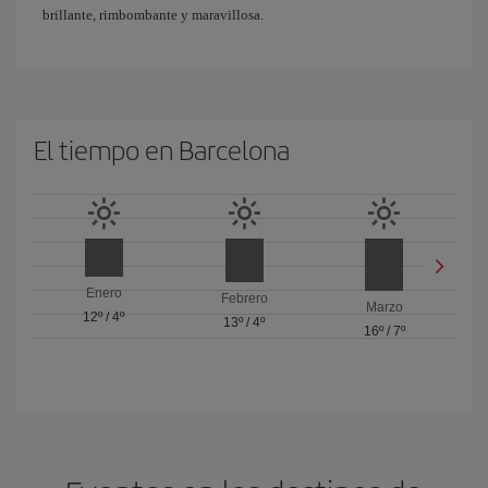
brillante, rimbombante y maravillosa.
El tiempo en Barcelona
Enero
Febrero
Marzo
12º
/
4º
13º
/
4º
16º
/
7º