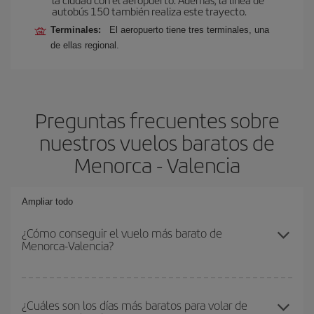
autobús 150 también realiza este trayecto.
Terminales:
El aeropuerto tiene tres terminales, una
de ellas regional.
Preguntas frecuentes sobre
nuestros vuelos baratos de
Menorca - Valencia
Ampliar todo
¿Cómo conseguir el vuelo más barato de
Menorca-Valencia?
Podrás ahorrar en tu billete de avión de Menorca-Valencia-dest y
conseguir el vuelo más barato si evitas temporadas altas,
¿Cuáles son los días más baratos para volar de