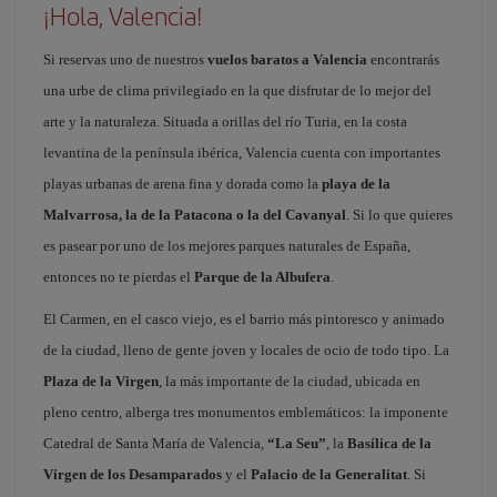
¡Hola, Valencia!
Si reservas uno de nuestros
vuelos baratos a Valencia
encontrarás
una urbe de clima privilegiado en la que disfrutar de lo mejor del
arte y la naturaleza. Situada a orillas del río Turia, en la costa
levantina de la península ibérica, Valencia cuenta con importantes
playas urbanas de arena fina y dorada como la
playa de la
Malvarrosa, la de la Patacona o la del Cavanyal
. Si lo que quieres
es pasear por uno de los mejores parques naturales de España,
entonces no te pierdas el
Parque de la Albufera
.
El Carmen, en el casco viejo, es el barrio más pintoresco y animado
de la ciudad, lleno de gente joven y locales de ocio de todo tipo. La
Plaza de la Virgen
, la más importante de la ciudad, ubicada en
pleno centro, alberga tres monumentos emblemáticos: la imponente
Catedral de Santa María de Valencia,
“La Seu”
, la
Basílica de la
Virgen de los Desamparados
y el
Palacio de la Generalitat
. Si