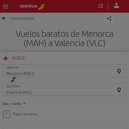
Saltar al contenido principal
Vuelos baratos
Vuelos baratos de Menorca
(MAH) a Valencia (VLC)
VUELO
ORIGEN
DESTINO
Seleccione
Ida y vuelta
una
opción
Pagar con Avios