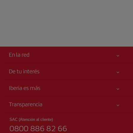
En la red
De tu interés
Tu seguridad es lo primero
Iberia es más
Accesibilidad
Noticias y Novedades
Compromiso de servicio
Transparencia
Grupo Iberia
Publicidad
Información Legal
Accionistas e Inversores
Mapa del sitio
SAC (Atención al cliente)
Condiciones Transporte
0800 886 82 66
Nuestras Alianzas
Sostenibilidad