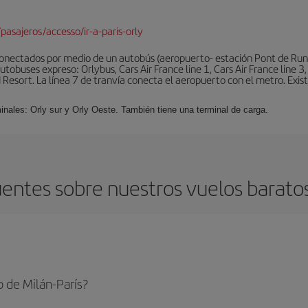
pasajeros/accesso/ir-a-paris-orly
conectados por medio de un autobús (aeropuerto- estación Pont de Rung
obuses expreso: Orlybus, Cars Air France line 1, Cars Air France line 3,
 Resort. La línea 7 de tranvía conecta el aeropuerto con el metro. Exis
minales: Orly sur y Orly Oeste. También tiene una terminal de carga.
entes sobre nuestros vuelos baratos 
 de Milán-París?