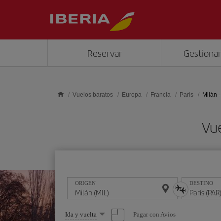
Saltar al contenido principal
Reservar
Gestionar
Vuelos baratos
Europa
Francia
París
Milán -
Vue
ORIGEN
DESTINO
Seleccione
Pagar con Avios
Ida y vuelta