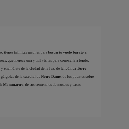
: tienes infinitas razones para buscar tu
vuelo barato a
ropeas, que merece una y mil visitas para conocerla a fondo.
s
y enamórate de la ciudad de la luz: de la icónica
Torre
 gárgolas de la catedral de
Notre Dame
, de los puentes sobre
de Montmartre
, de sus centenares de museos y casas