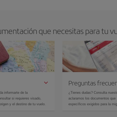
arte el mejor precio según tus necesidades de viaje. La tarifa básica, te asegu
umentación que necesitas para tu vue
Preguntas frecue
da informarte de la
¿Tienes dudas? Consulta nues
sultar si requieres visado,
aclaramos los documentos que ne
rigen y el destino de tu vuelo.
específicos exigidos para la mi