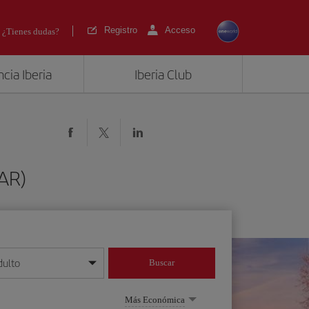
Registro
Acceso
¿Tienes dudas?
cia Iberia
Iberia Club
PAR)
dulto
Buscar
o día/mes/año
Más Económica