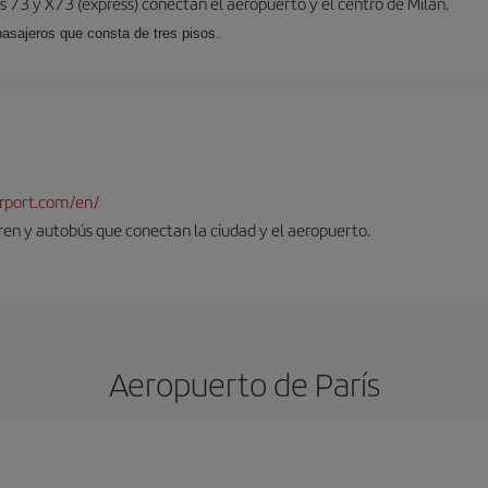
 73 y X73 (expréss) conectan el aeropuerto y el centro de Milán.
pasajeros que consta de tres pisos.
rport.com/en/
tren y autobús que conectan la ciudad y el aeropuerto.
Aeropuerto de París