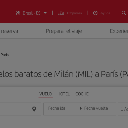
Brasil - ES
Empresas
Ayuda
 reserva
Preparar el viaje
Experien
 París
los baratos de Milán (MIL) a París (
VUELO
HOTEL
COCHE
Fecha ida
Fecha vuelta
1
A
Introduce la fecha en formato día/mes/año
Introduce la fecha en format