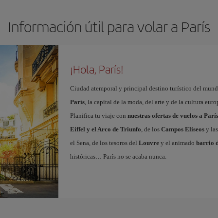
Información útil para volar a París
¡Hola, París!
Ciudad atemporal y principal destino turístico del mundo
París
, la capital de la moda, del arte y de la cultura eu
Planifica tu viaje con
nuestras ofertas de vuelos a Parí
Eiffel y el Arco de Triunfo
, de los
Campos Elíseos
y las
el Sena, de los tesoros del
Louvre
y el animado
barrio 
históricas… París no se acaba nunca.