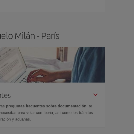
ra el vuelo más barato.
lo Milán - París
ntes
tras
preguntas frecuentes sobre documentación
: te
cesitas para volar con Iberia, así como los trámites
gración y aduanas.