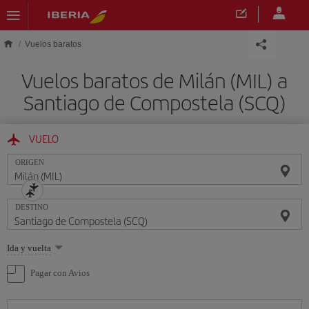
Saltar al contenido principal
Vuelos baratos
Vuelos baratos de Milán (MIL) a
Santiago de Compostela (SCQ)
VUELO
ORIGEN
DESTINO
Seleccione
Ida y vuelta
una
opción
Pagar con Avios