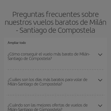
Preguntas frecuentes sobre
nuestros vuelos baratos de Milán
- Santiago de Compostela
Ampliar todo
¿Cómo conseguir el vuelo más barato de Milán-
Santiago de Compostela?
Podrás ahorrar en tu billete de avión de Milán-Santiago de
Compostela-dest y conseguir el vuelo más barato si evitas
¿Cuáles son los días más baratos para volar de
Milán-Santiago de Compostela?
temporadas altas, compras con antelación y puedes ser flexible
con las fechas y horarios de ida y vuelta.
Para saber qué días te saldrá más económico volar, solo tienes
que empezar una consulta en nuestro
buscador de vuelos
¿Cuándo son las mejores ofertas de vuelos de
Milán-Santiago de Compostela?
baratos
. Dinos desde dónde vuelas, a dónde quieres ir y en qué