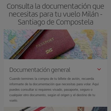
Consulta la documentación que
avión más baratos te saldrán. Además, si buscas los vuelos con
las fechas y los horarios del viaje un poco abiertos, podrás
elegir
necesitas para tu vuelo Milán -
el precio más barato.
Santiago de Compostela
Documentación general
Cuando termines la compra de tu billete de avión, recuerda
informarte de la documentación que necesitas para volar. Aquí
puedes consultar si requieres visado, pasaporte, seguro o
cualquier otro documento, según el origen y el destino de tu
vuelo.