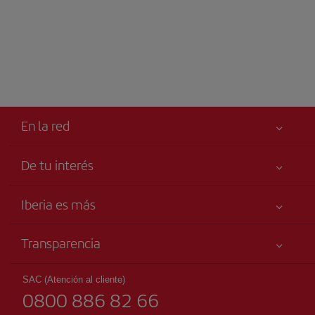
En la red
De tu interés
Tu seguridad es lo primero
Iberia es más
Accesibilidad
Noticias y Novedades
Compromiso de servicio
Transparencia
Grupo Iberia
Publicidad
Información Legal
Accionistas e Inversores
Mapa del sitio
SAC (Atención al cliente)
Condiciones Transporte
0800 886 82 66
Nuestras Alianzas
Sostenibilidad
Derechos del pasajero