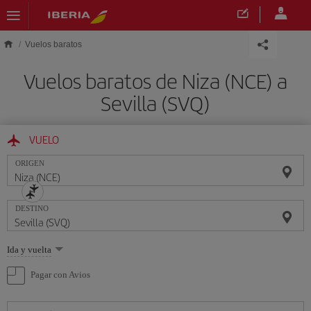
Saltar al contenido principal
Vuelos baratos
Vuelos baratos de Niza (NCE) a
Sevilla (SVQ)
VUELO
ORIGEN
DESTINO
Seleccione
Ida y vuelta
una
opción
Pagar con Avios