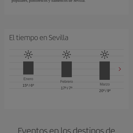
populares, pintorescos y flamencos de Sevilla.
El tiempo en Sevilla
Enero
Febrero
Marzo
15º
/
6º
17º
/
7º
20º
/
9º
Eventos en los destinos de