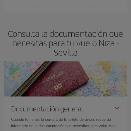
Cualquier día de la semana puedes encontrar vuelos baratos. Las
claves para encontrar los mejores precios son
anticiparte y ser
flexible.
Lo normal es que
cuanto antes
reserves tus billetes de
Consulta la documentación que
avión más baratos te saldrán. Además, si buscas los vuelos con
las fechas y los horarios del viaje un poco abiertos, podrás
elegir
necesitas para tu vuelo Niza -
el precio más barato.
Sevilla
Documentación general
Cuando termines la compra de tu billete de avión, recuerda
informarte de la documentación que necesitas para volar. Aquí