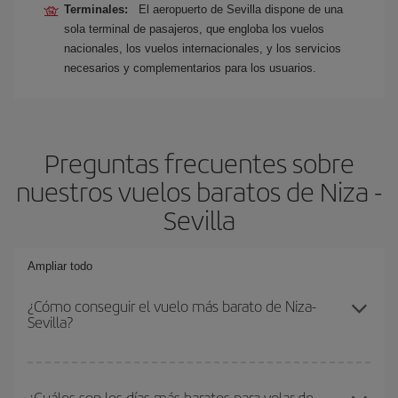
Terminales:
El aeropuerto de Sevilla dispone de una
sola terminal de pasajeros, que engloba los vuelos
nacionales, los vuelos internacionales, y los servicios
necesarios y complementarios para los usuarios.
Preguntas frecuentes sobre
nuestros vuelos baratos de Niza -
Sevilla
Ampliar todo
¿Cómo conseguir el vuelo más barato de Niza-
Sevilla?
Podrás ahorrar en tu billete de avión de Niza-Sevilla-dest y
conseguir el vuelo más barato si evitas temporadas altas,
¿Cuáles son los días más baratos para volar de