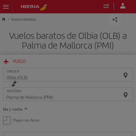
Saltar al contenido principal
Vuelos baratos
Vuelos baratos de Olbia (OLB) a
Palma de Mallorca (PMI)
VUELO
ORIGEN
DESTINO
Seleccione
Ida y vuelta
una
opción
Pagar con Avios