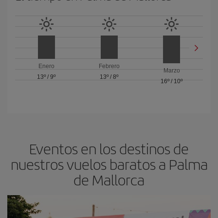
Enero
Febrero
Marzo
13º
/
9º
13º
/
8º
16º
/
10º
Eventos en los destinos de
nuestros vuelos baratos a Palma
de Mallorca