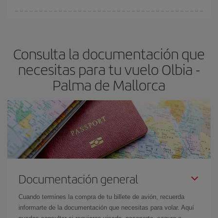
Cualquier día de la semana puedes encontrar vuelos baratos. Las
claves para encontrar los mejores precios son
anticiparte y ser
flexible.
Lo normal es que
cuanto antes
reserves tus billetes de
Consulta la documentación que
avión más baratos te saldrán. Además, si buscas los vuelos con
las fechas y los horarios del viaje un poco abiertos, podrás
elegir
necesitas para tu vuelo Olbia -
el precio más barato.
Palma de Mallorca
Documentación general
Cuando termines la compra de tu billete de avión, recuerda
informarte de la documentación que necesitas para volar. Aquí