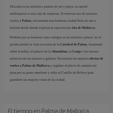
Ubicada en un auténtico paraíso de sol y playa, la capital
mallorquina es una caja de sorpresas. Si reservas uno de nuestros
vuelos a
Palma
, encontrarás una hermosa ciudad llena de arte e
historia desde donde explorar la espectacular
isla de Mallorca
.
Perderse por su hermoso casco antiguo es un auténtico placer: no te
puedes perder la vista nocturna de la
Catedral de Palma
, iluminada
sobre la bahía, el palacio de la
Almudaina
, la
Lonja
o los tesoros
artísticos de sus museos y galerías. Encuentras las mejores
ofertas de
vuelos a Palma de Mallorca
y regálate el placer de caminar sin
prisa por su paseo marítimo y subir al Castillo de Bellver para
guardarte las mejores vistas de la ciudad.
El tiempo en Palma de Mallorca