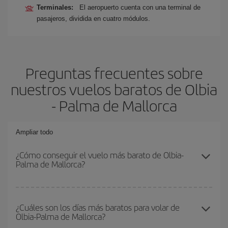
Terminales:
El aeropuerto cuenta con una terminal de
pasajeros, dividida en cuatro módulos.
Preguntas frecuentes sobre
nuestros vuelos baratos de Olbia
- Palma de Mallorca
Ampliar todo
¿Cómo conseguir el vuelo más barato de Olbia-
Palma de Mallorca?
Podrás ahorrar en tu billete de avión de Olbia-Palma de Mallorca-
dest y conseguir el vuelo más barato si evitas temporadas altas,
¿Cuáles son los días más baratos para volar de
Olbia-Palma de Mallorca?
compras con antelación y puedes ser flexible con las fechas y
horarios de ida y vuelta.