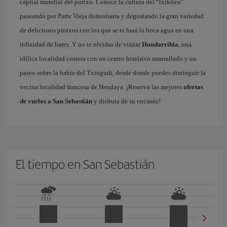
capital mundial del pintxo. Conoce la cultura del “txikiteo”
paseando por Parte Vieja donostiarra y degustando la gran variedad
de deliciosos pintxos con los que se te hará la boca agua en una
infinidad de bares. Y no te olvidas de visitar
Hondarribia
, una
idílica localidad costera con un centro histórico amurallado y un
paseo sobre la bahía del Txingudi, desde donde puedes distinguir la
vecina localidad francesa de Hendaya. ¡Reserva las mejores
ofertas
de vuelos a San Sebastián
y disfruta de su encanto!
El tiempo en San Sebastián