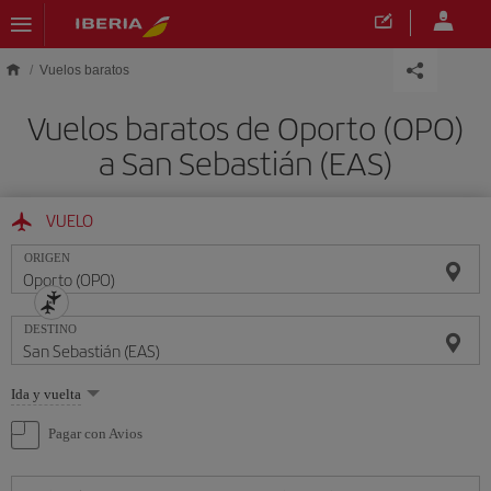
Saltar al contenido principal
Vuelos baratos
Vuelos baratos de Oporto (OPO)
a San Sebastián (EAS)
VUELO
ORIGEN
DESTINO
Seleccione
Ida y vuelta
una
opción
Pagar con Avios