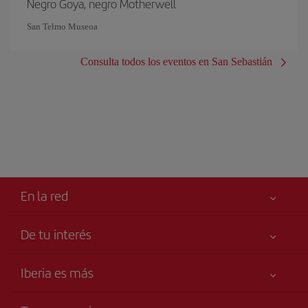
Negro Goya, negro Motherwell
San Telmo Museoa
Consulta todos los eventos en San Sebastián
En la red
De tu interés
Tu seguridad es lo primero
Iberia es más
Accesibilidad
Noticias y Novedades
Compromiso de servicio