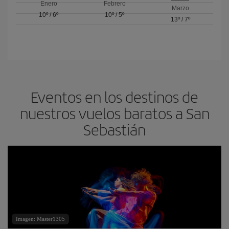
Enero
Febrero
Marzo
10º
/
6º
10º
/
5º
13º
/
7º
Eventos en los destinos de
nuestros vuelos baratos a San
Sebastián
Imagen: Master1305