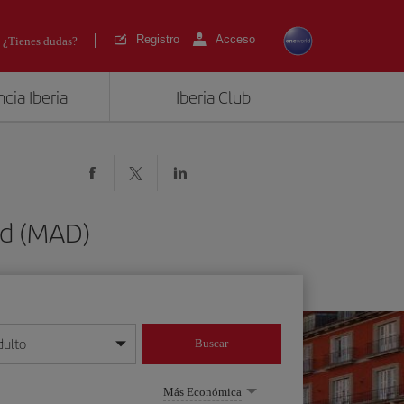
Registro
Acceso
¿Tienes dudas?
cia Iberia
Iberia Club
id (MAD)
dulto
Buscar
o día/mes/año
Más Económica