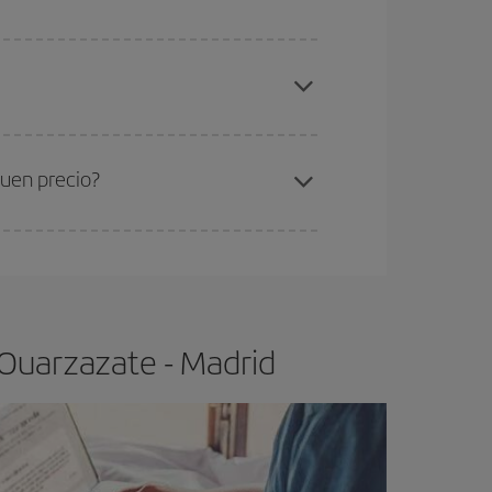
elo y de que las tarifas más baratas (turista)
arzazate-Madrid-dest
.
ra el vuelo más barato.
buen precio?
ser flexible.
Lo normal es que
cuanto antes
 poco abiertos, podrás
elegir el precio más
 Ouarzazate - Madrid