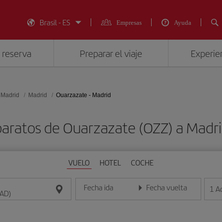
Brasil - ES
Empresas
Ayuda
 reserva
Preparar el viaje
Experien
 Madrid
Madrid
Ouarzazate - Madrid
baratos de Ouarzazate (OZZ) a Madr
VUELO
HOTEL
COCHE
Fecha ida
Fecha vuelta
1
A
Introduce la fecha en formato día/mes/año
Introduce la fecha en format