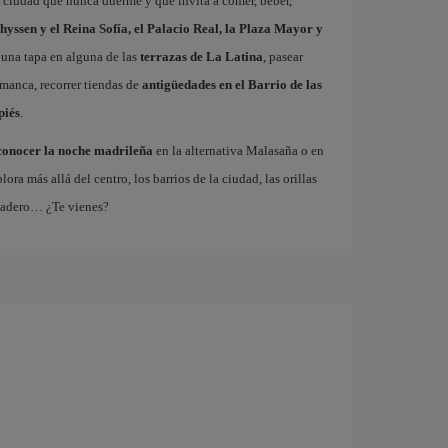
a ciudad que nunca duerme y que invita a comer, beber,
hyssen y el Reina Sofía, el Palacio Real, la Plaza Mayor y
 una tapa en alguna de las
terrazas de La Latina
, pasear
amanca, recorrer tiendas de
antigüedades en el Barrio de las
piés
.
conocer la noche madrileña
en la alternativa Malasaña o en
 más allá del centro, los barrios de la ciudad, las orillas
tadero… ¿Te vienes?