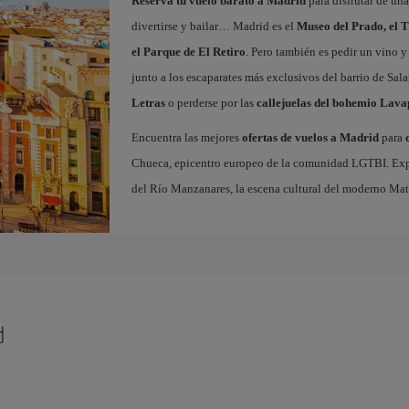
Reserva tu vuelo barato a Madrid
para disfrutar de un
divertirse y bailar… Madrid es el
Museo del Prado, el T
el Parque de El Retiro
. Pero también es pedir un vino y
junto a los escaparates más exclusivos del barrio de Sal
Letras
o perderse por las
callejuelas del bohemio Lava
Encuentra las mejores
ofertas de vuelos a Madrid
para
Chueca, epicentro europeo de la comunidad LGTBI. Explora
del Río Manzanares, la escena cultural del moderno Ma
d