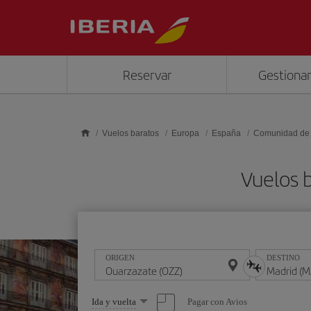
Saltar al contenido principal
Reservar
Gestionar
Vuelos baratos
Europa
España
Comunidad de
Vuelos 
ORIGEN
DESTINO
Seleccione
Pagar con Avios
Ida y vuelta