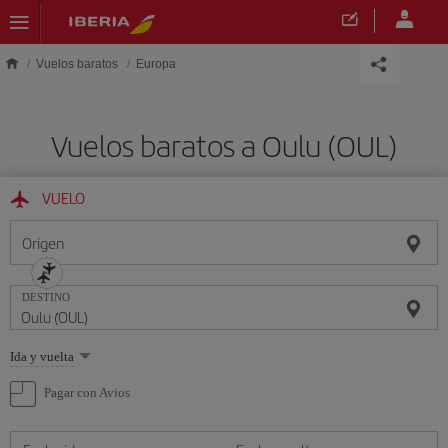
Saltar al contenido principal
Vuelos baratos
Europa
Vuelos baratos a Oulu (OUL)
VUELO
Origen
DESTINO
Seleccione
Ida y vuelta
una
opción
Pagar con Avios