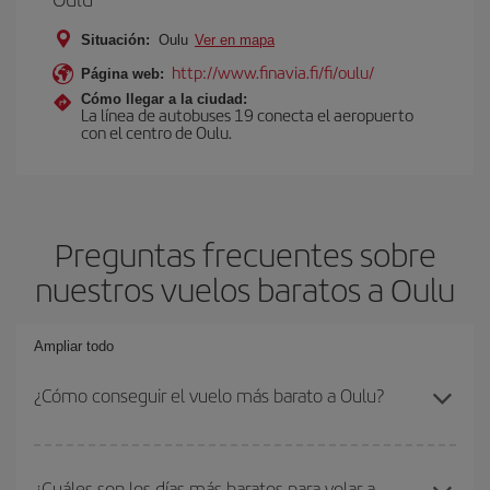
Situación:
Oulu
Ver en mapa
http://www.finavia.fi/fi/oulu/
Página web:
Cómo llegar a la ciudad:
La línea de autobuses 19 conecta el aeropuerto
con el centro de Oulu.
Preguntas frecuentes sobre
nuestros vuelos baratos a Oulu
Ampliar todo
¿Cómo conseguir el vuelo más barato a Oulu?
Podrás ahorrar en tu billete de avión y conseguir el vuelo más
barato si evitas temporadas altas, compras con antelación y
¿Cuáles son los días más baratos para volar a