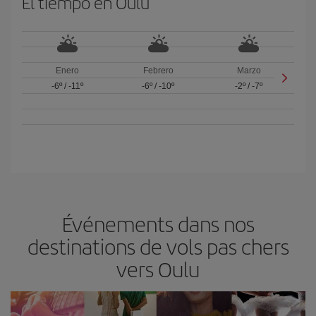
El tiempo en Oulu
Enero
Febrero
Marzo
-6º
/
-11º
-6º
/
-10º
-2º
/
-7º
Événements dans nos
destinations de vols pas chers
vers Oulu