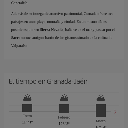
Generalife.
Además de su innegable atractivo patrimonial, Granada ofrece tres
paisajes en uno: playa, montaña y ciudad. En un mismo día es
posible esquiar en
Sierra Nevada
, bañarse en el mar y pasear por el
Sacromonte
, antiguo barrio de los gitanos situado en la colina de
Valparaíso.
El tiempo en Granada-Jaén
Enero
Febrero
Marzo
11º
/
1º
12º
/
2º
16º
/
4º