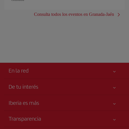
Consulta todos los eventos en Granada-Jaén
En la red
De tu interés
Tu seguridad es lo primero
Iberia es más
Accesibilidad
Noticias y Novedades
Compromiso de servicio
Transparencia
Grupo Iberia
Publicidad