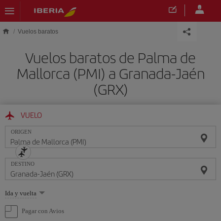
Saltar al contenido principal
Vuelos baratos
Vuelos baratos de Palma de
Mallorca (PMI) a Granada-Jaén
(GRX)
VUELO
ORIGEN
DESTINO
Seleccione
Ida y vuelta
una
opción
Pagar con Avios