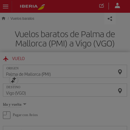
Saltar al contenido principal
Vuelos baratos
Vuelos baratos de Palma de
Mallorca (PMI) a Vigo (VGO)
VUELO
ORIGEN
DESTINO
Seleccione
Ida y vuelta
una
opción
Pagar con Avios