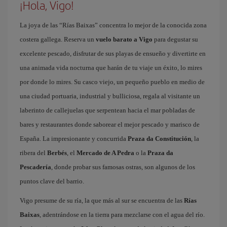
¡Hola, Vigo!
La joya de las “Rías Baixas” concentra lo mejor de la conocida zona
costera gallega. Reserva un
vuelo barato a Vigo
para degustar su
excelente pescado, disfrutar de sus playas de ensueño y divertirte en
una animada vida nocturna que harán de tu viaje un éxito, lo mires
por donde lo mires. Su casco viejo, un pequeño pueblo en medio de
una ciudad portuaria, industrial y bulliciosa, regala al visitante un
laberinto de callejuelas que serpentean hacia el mar pobladas de
bares y restaurantes donde saborear el mejor pescado y marisco de
España. La impresionante y concurrida
Praza da Constitución
, la
ribera del
Berbés
, el
Mercado de A Pedra
o la
Praza da
Pescadería
, donde probar sus famosas ostras, son algunos de los
puntos clave del barrio.
Vigo presume de su ría, la que más al sur se encuentra de las
Rías
Baixas
, adentrándose en la tierra para mezclarse con el agua del río.