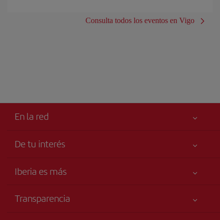
Consulta todos los eventos en Vigo
En la red
De tu interés
Tu seguridad es lo primero
Iberia es más
Accesibilidad
Noticias y Novedades
Compromiso de servicio
Transparencia
Grupo Iberia
Publicidad
Información Legal
Accionistas e Inversores