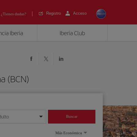
Registro
Acceso
¿Tienes dudas?
cia Iberia
Iberia Club
na (BCN)
dulto
Buscar
o día/mes/año
Más Económica