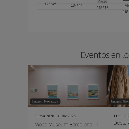
Marzo
12º
/
4º
13º
/
4º
Ab
16º
/
7º
18º
Eventos en lo
Imagen: Nowaczyk
Imagen: Gior
30 mar 2026 - 31 dic 2026
11 jul 20
Declar
Moco Museum Barcelona