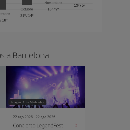
Noviembre
13º
/
5º
Octubre
16º
/
9º
iembre
21º
/
14º
/
18º
os a Barcelona
Imagen: Artie Medvedev
22 ago 2026 - 22 ago 2026
Concierto LegendFest -