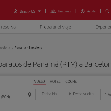
Brasil - ES
Empresas
Ayuda
 reserva
Preparar el viaje
Experien
rcelona
Panamá - Barcelona
baratos de Panamá (PTY) a Barcelo
VUELO
HOTEL
COCHE
Fecha ida
Fecha vuelta
1
A
Introduce la fecha en formato día/mes/año
Introduce la fecha en format