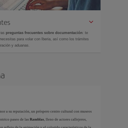
ntes
tras
preguntas frecuentes sobre documentación
: te
cesitas para volar con Iberia, así como los trámites
gración y aduanas.
na
onor a su reputación, un próspero centro cultural con museos
éntrico paseo de las
Ramblas
, lleno de actores callejeros,
 un reflejo de la animación y el colorido característicos de la