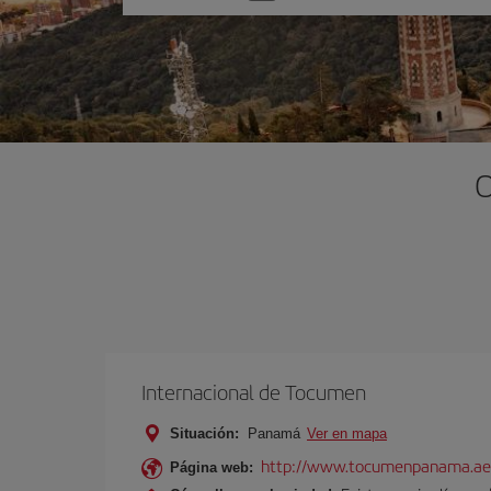
una
opción
O
Internacional de Tocumen
Situación:
Panam
Ver en mapa
http://www.tocumenpanama.ae
Página web: