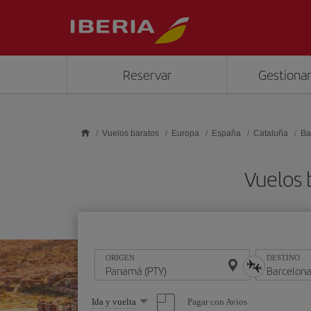
Saltar al contenido principal
Reservar
Gestionar
Vuelos baratos
Europa
España
Cataluña
Ba
Vuelos 
ORIGEN
DESTINO
Seleccione
Pagar con Avios
Ida y vuelta