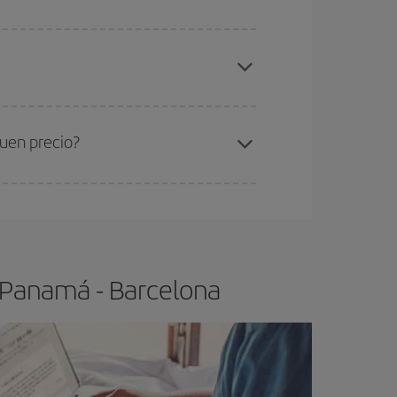
elo y de que las tarifas más baratas (turista)
anamá-Barcelona-dest
.
ra el vuelo más barato.
uen precio?
ser flexible.
Lo normal es que
cuanto antes
 poco abiertos, podrás
elegir el precio más
 Panamá - Barcelona