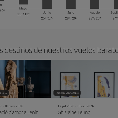
ril
Mayo
/
9º
Junio
Julio
Agosto
Sept
21º
/
13º
25º
/
17º
28º
/
20º
28º
/
20º
24º
s destinos de nuestros vuelos barat
gio G
Imagen: AnnaStills
26 - 01 nov 2026
17 jul 2026 - 18 oct 2026
ació d’amor a Lenin
Ghislaine Leung