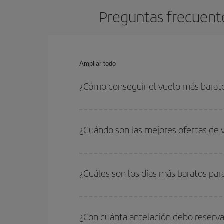
Preguntas frecuent
Ampliar todo
¿Cómo conseguir el vuelo más bara
Podrás ahorrar en tu billete de avión de Panamá-
las fechas y horarios de ida y vuelta.
¿Cuándo son las mejores ofertas de
Puedes conseguir los vuelos más baratos viajan
periodos de vacaciones escolares son temporada
¿Cuáles son los días más baratos pa
precios encontrarás.
Para saber qué días te saldrá más económico vol
quieres ir y en qué fechas habías pensado viajar
¿Con cuánta antelación debo reserva
para que puedas encontrar la mejor oferta. Ademá