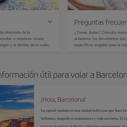
Preguntas frecue
da informarte de la
¿Tienes dudas? Consulta nues
sultar si requieres visado,
aclaramos los documentos que ne
rigen y el destino de tu vuelo.
específicos exigidos para la mi
nformación útil para volar a Barcelo
¡Hola, Barcelona!
La capital catalana es una ciudad bulliciosa que hace h
brillantes, magníficos restaurantes y vida nocturna. El c
kioscos de prensa, de flores, cafeterías y restaurantes, es