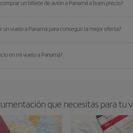
 alta. Además, sobre todo si estás pensando en una escapada de fin de sem
 comprar un billete de avión a Panamá a buen precio?
os baratos. Las claves para encontrar los mejores precios son
anticiparte y 
drán. Además, si buscas los vuelos con las fechas y los horarios del viaje un
r un vuelo a Panamá para conseguir la mejor oferta?
s encontrarás. Los precios dependen de las plazas que queden libres en el vu
 comprar con antelación es
fundamental
para conseguir
vuelos baratos a P
recio en mi vuelo a Panamá?
arte el mejor precio según tus necesidades de viaje. La tarifa básica, te asegu
ocumentación que necesitas para tu