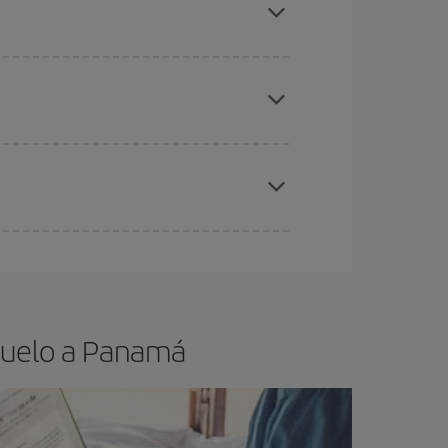
ana,
cuanto antes
compres tu vuelo, mejores
ser flexible.
Lo normal es que
cuanto antes
 poco abiertos, podrás
elegir el precio más
elo y de que las tarifas más baratas (turista)
anamá.
ra el vuelo más barato.
 vuelo a Panam