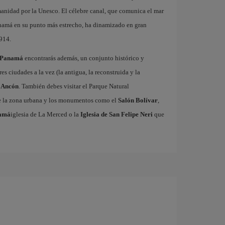
nidad por la Unesco. El célebre canal, que comunica el mar
anamá en su punto más estrecho, ha dinamizado en gran
914.
de Panam
encontrarás además, un conjunto histórico y
 ciudades a la vez (la antigua, la reconstruida y la
 Ancón
. También debes visitar el Parque Natural
de la zona urbana y los monumentos como el
Salón Bolívar
,
anam
iglesia de La Merced o la
Iglesia de San Felipe Neri
que