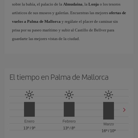
sobre la bahía, el palacio de la
Almudaina
, la
Lonja
o los tesoros
artísticos de sus museos y galerías. Encuentras las mejores
ofertas de
vuelos a Palma de Mallorca
y regálate el placer de caminar sin
prisa por su paseo marítimo y subir al Castillo de Bellver para
guardarte las mejores vistas de la ciudad.
El tiempo en Palma de Mallorca
Enero
Febrero
Marzo
13º
/
9º
13º
/
8º
16º
/
10º