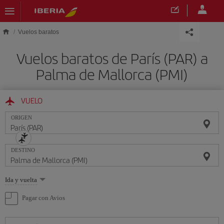
Saltar al contenido principal
Vuelos baratos
Vuelos baratos de París (PAR) a
Palma de Mallorca (PMI)
VUELO
ORIGEN
DESTINO
Seleccione
Ida y vuelta
una
opción
Pagar con Avios