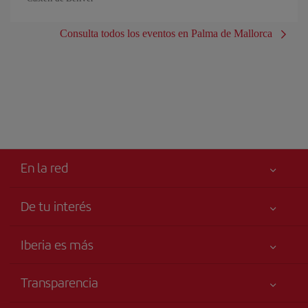
Consulta todos los eventos en Palma de Mallorca
En la red
De tu interés
Tu seguridad es lo primero
Iberia es más
Accesibilidad
Noticias y Novedades
Compromiso de servicio
Transparencia
Grupo Iberia
Publicidad
Información Legal