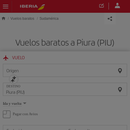
Saltar al contenido principal
Vuelos baratos
Sudamérica
Vuelos baratos a Piura (PIU)
VUELO
Origen
DESTINO
Seleccione
Ida y vuelta
una
opción
Pagar con Avios