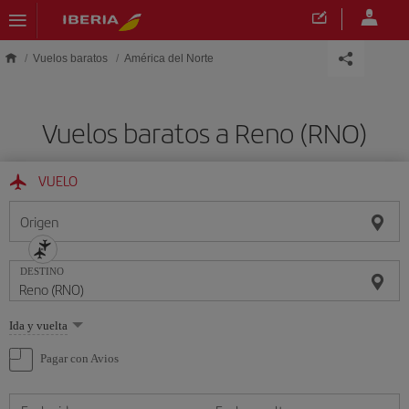
Saltar al contenido principal
Vuelos baratos
América del Norte
Vuelos baratos a Reno (RNO)
VUELO
Origen
DESTINO
Seleccione
Ida y vuelta
una
opción
Pagar con Avios