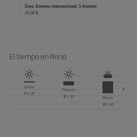
Cine, Estreno Internacional, 1 Asiento
10,00 $
El tiempo en Reno
Enero
Febrero
7º
/
-2º
9º
/
-1º
Marzo
15º
/
4º