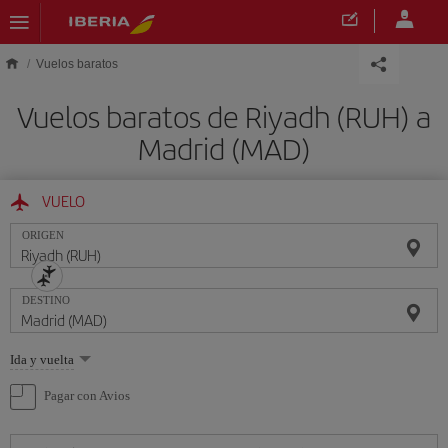
Saltar al contenido principal
Vuelos baratos
Vuelos baratos de Riyadh (RUH) a
Madrid (MAD)
VUELO
ORIGEN
DESTINO
Seleccione
Ida y vuelta
una
opción
Pagar con Avios