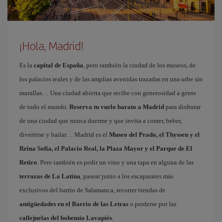
¡Hola, Madrid!
Es la
capital de España
, pero también la ciudad de los museos, de
los palacios reales y de las amplias avenidas trazadas en una urbe sin
murallas… Una ciudad abierta que recibe con generosidad a gente
de todo el mundo.
Reserva tu vuelo barato a Madrid
para disfrutar
de una ciudad que nunca duerme y que invita a comer, beber,
divertirse y bailar… Madrid es el
Museo del Prado, el Thyssen y el
Reina Sofía, el Palacio Real, la Plaza Mayor y el Parque de El
Retiro
. Pero también es pedir un vino y una tapa en alguna de las
terrazas de La Latina
, pasear junto a los escaparates más
exclusivos del barrio de Salamanca, recorrer tiendas de
antigüedades en el Barrio de las Letras
o perderse por las
callejuelas del bohemio Lavapiés
.