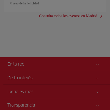
Museo de la Felicidad
Consulta todos los eventos en Madrid
En la red
De tu interés
Tu seguridad es lo primero
Iberia es más
Accesibilidad
Noticias y Novedades
Compromiso de servicio
Transparencia
Grupo Iberia
Publicidad