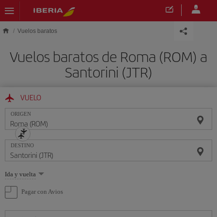
Saltar al contenido principal
Vuelos baratos
Vuelos baratos de Roma (ROM) a
Santorini (JTR)
VUELO
ORIGEN
DESTINO
Seleccione
Ida y vuelta
una
opción
Pagar con Avios