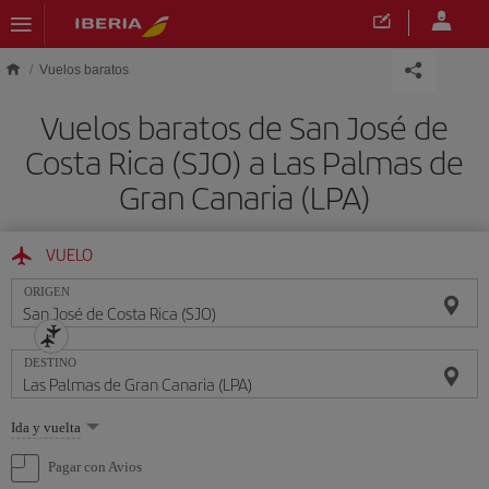
Saltar al contenido principal
Vuelos baratos
Vuelos baratos de San José de
Costa Rica (SJO) a Las Palmas de
Gran Canaria (LPA)
VUELO
ORIGEN
DESTINO
Seleccione
Ida y vuelta
una
opción
Pagar con Avios