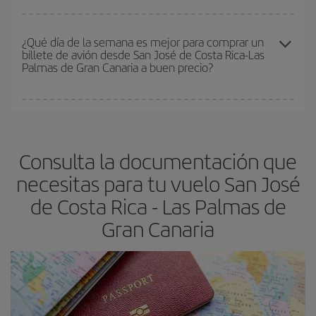
Costa Rica-Las Palmas de Gran Canaria-dest
.
En Iberia, tenemos distintas tarifas para garantizarte el mejor
precio según tus necesidades de viaje. La tarifa básica, te
¿Qué día de la semana es mejor para comprar un
billete de avión desde San José de Costa Rica-Las
asegura el vuelo más barato.
Palmas de Gran Canaria a buen precio?
Cualquier día de la semana puedes encontrar vuelos baratos. Las
claves para encontrar los mejores precios son
anticiparte y ser
flexible.
Lo normal es que
cuanto antes
reserves tus billetes de
Consulta la documentación que
avión más baratos te saldrán. Además, si buscas los vuelos con
las fechas y los horarios del viaje un poco abiertos, podrás
elegir
necesitas para tu vuelo San José
el precio más barato.
de Costa Rica - Las Palmas de
Gran Canaria