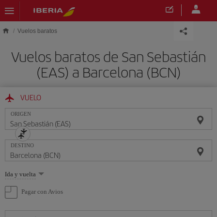
Saltar al contenido principal
Vuelos baratos
Vuelos baratos de San Sebastián
(EAS) a Barcelona (BCN)
VUELO
ORIGEN
DESTINO
Seleccione
Ida y vuelta
una
opción
Pagar con Avios