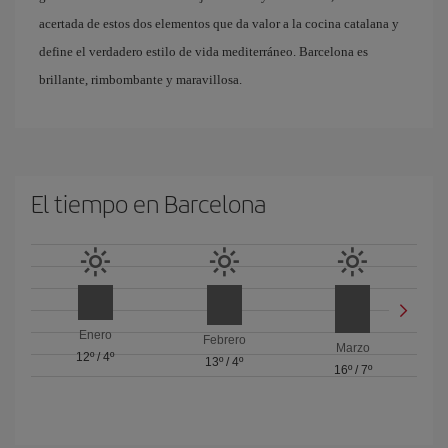
acertada de estos dos elementos que da valor a la cocina catalana y
define el verdadero estilo de vida mediterráneo. Barcelona es
brillante, rimbombante y maravillosa.
El tiempo en Barcelona
Enero
Febrero
Marzo
12º
/
4º
13º
/
4º
16º
/
7º