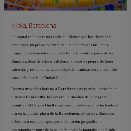
¡Hola, Barcelona!
La capital catalana es una ciudad bulliciosa que hace honor a su
reputación, un próspero centro cultural con museos brillantes,
magníficos restaurantes y vida nocturna. El céntrico paseo de las
Ramblas
, lleno de actores callejeros, kioscos de prensa, de flores,
cafeterías y restaurantes, es un reflejo de la animación y el colorido
característicos de la Ciudad Condal.
Reserva tus
vuelos baratos a Barcelona
y no pierdas la ocasión de
visitar la
Casa Batlló, la Pedrera, la Basílica de la Sagrada
Familia o el Parque Güell
entre otros. Puedes desconectar frente al
mar en la popular
playa de la Barceloneta
. Si vuelas a Barcelona
debes tener en cuenta que, por su ubicación geográfica, la
gastronomía se nutre de lo mejor del mar y la montaña, una fusión